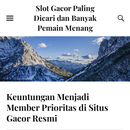
Slot Gacor Paling
Dicari dan Banyak
Pemain Menang
Keuntungan Menjadi
Member Prioritas di Situs
Gacor Resmi