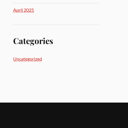
April 2025
Categories
Uncategorized