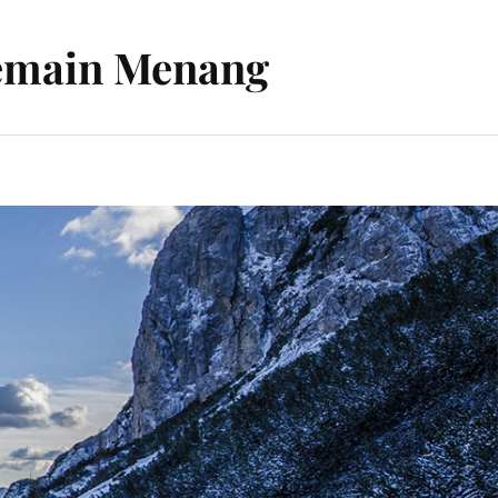
Pemain Menang