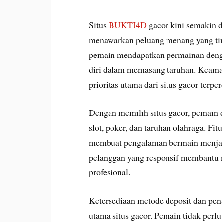
Situs
BUKTI4D
gacor kini semakin d
menawarkan peluang menang yang ti
pemain mendapatkan permainan denga
diri dalam memasang taruhan. Keam
prioritas utama dari situs gacor terper
Dengan memilih situs gacor, pemain 
slot, poker, dan taruhan olahraga. Fit
membuat pengalaman bermain menjadi
pelanggan yang responsif membantu 
profesional.
Ketersediaan metode deposit dan pena
utama situs gacor. Pemain tidak perl