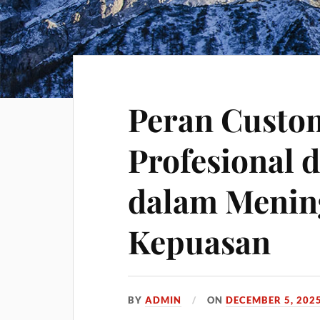
Peran Custom
Profesional d
dalam Menin
Kepuasan
BY
ADMIN
ON
DECEMBER 5, 202