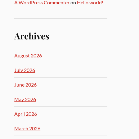
A WordPress Commenter
on
Hello world!
Archives
August 2026
July 2026
June 2026
May 2026
April 2026
March 2026