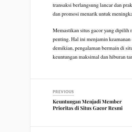
transaksi berlangsung lancar dan prak
dan promosi menarik untuk meningk
Memastikan situs gacor yang dipilih m
penting. Hal ini menjamin keamanan 
demikian, pengalaman bermain di situ
keuntungan maksimal dan hiburan tan
PREVIOUS
Keuntungan Menjadi Member
Prioritas di Situs Gacor Resmi