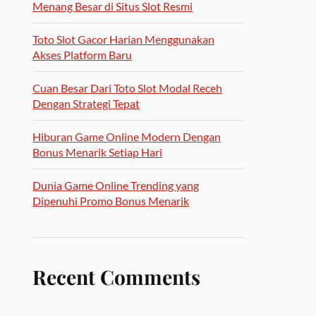
Menang Besar di Situs Slot Resmi
Toto Slot Gacor Harian Menggunakan
Akses Platform Baru
Cuan Besar Dari Toto Slot Modal Receh
Dengan Strategi Tepat
Hiburan Game Online Modern Dengan
Bonus Menarik Setiap Hari
Dunia Game Online Trending yang
Dipenuhi Promo Bonus Menarik
Recent Comments