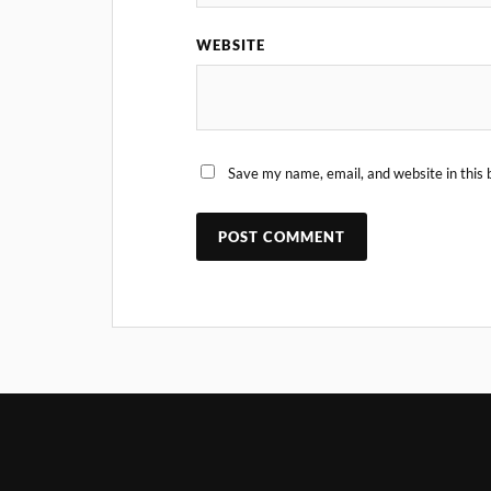
WEBSITE
Save my name, email, and website in this 