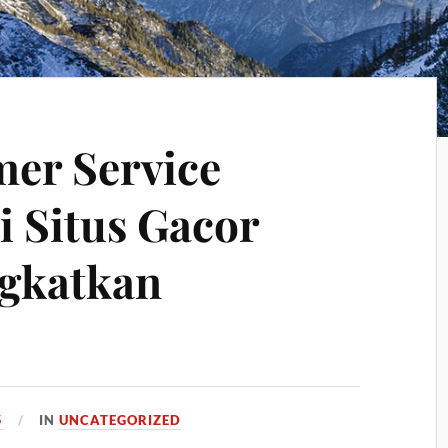
er Service
i Situs Gacor
gkatkan
5
IN
UNCATEGORIZED