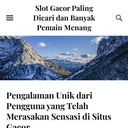
Slot Gacor Paling
Dicari dan Banyak
Pemain Menang
Pengalaman Unik dari
Pengguna yang Telah
Merasakan Sensasi di Situs
Gacor