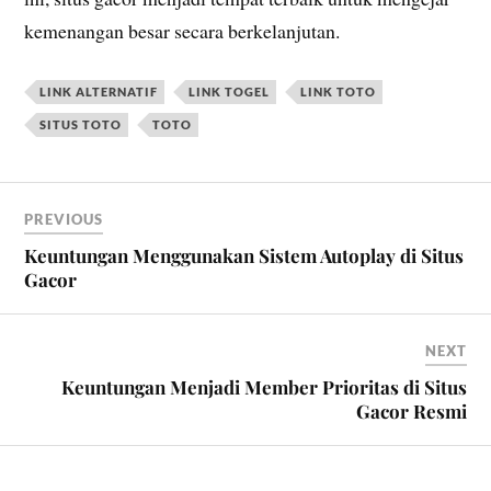
kemenangan besar secara berkelanjutan.
LINK ALTERNATIF
LINK TOGEL
LINK TOTO
SITUS TOTO
TOTO
PREVIOUS
Keuntungan Menggunakan Sistem Autoplay di Situs
Gacor
NEXT
Keuntungan Menjadi Member Prioritas di Situs
Gacor Resmi