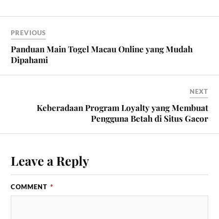
PREVIOUS
Panduan Main Togel Macau Online yang Mudah
Dipahami
NEXT
Keberadaan Program Loyalty yang Membuat
Pengguna Betah di Situs Gacor
Leave a Reply
COMMENT
*