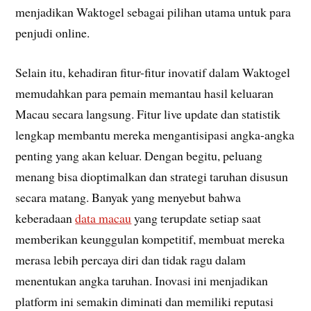
menjadikan Waktogel sebagai pilihan utama untuk para
penjudi online.
Selain itu, kehadiran fitur-fitur inovatif dalam Waktogel
memudahkan para pemain memantau hasil keluaran
Macau secara langsung. Fitur live update dan statistik
lengkap membantu mereka mengantisipasi angka-angka
penting yang akan keluar. Dengan begitu, peluang
menang bisa dioptimalkan dan strategi taruhan disusun
secara matang. Banyak yang menyebut bahwa
keberadaan
data macau
yang terupdate setiap saat
memberikan keunggulan kompetitif, membuat mereka
merasa lebih percaya diri dan tidak ragu dalam
menentukan angka taruhan. Inovasi ini menjadikan
platform ini semakin diminati dan memiliki reputasi