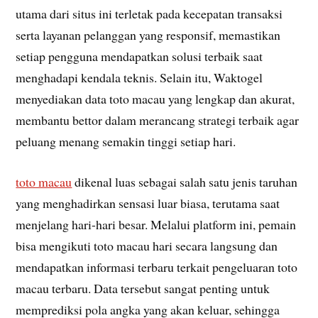
utama dari situs ini terletak pada kecepatan transaksi
serta layanan pelanggan yang responsif, memastikan
setiap pengguna mendapatkan solusi terbaik saat
menghadapi kendala teknis. Selain itu, Waktogel
menyediakan data toto macau yang lengkap dan akurat,
membantu bettor dalam merancang strategi terbaik agar
peluang menang semakin tinggi setiap hari.
toto macau
dikenal luas sebagai salah satu jenis taruhan
yang menghadirkan sensasi luar biasa, terutama saat
menjelang hari-hari besar. Melalui platform ini, pemain
bisa mengikuti toto macau hari secara langsung dan
mendapatkan informasi terbaru terkait pengeluaran toto
macau terbaru. Data tersebut sangat penting untuk
memprediksi pola angka yang akan keluar, sehingga