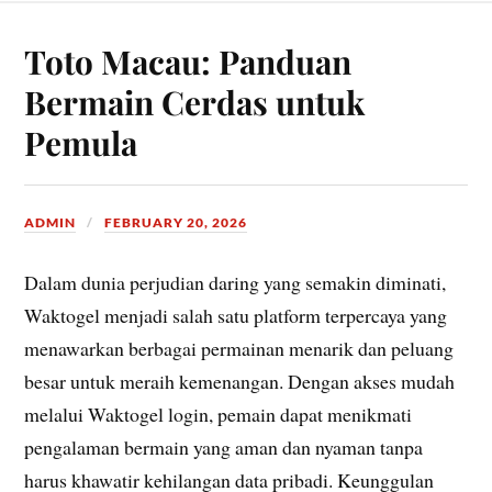
Toto Macau: Panduan
Bermain Cerdas untuk
Pemula
ADMIN
FEBRUARY 20, 2026
Dalam dunia perjudian daring yang semakin diminati,
Waktogel menjadi salah satu platform terpercaya yang
menawarkan berbagai permainan menarik dan peluang
besar untuk meraih kemenangan. Dengan akses mudah
melalui Waktogel login, pemain dapat menikmati
pengalaman bermain yang aman dan nyaman tanpa
harus khawatir kehilangan data pribadi. Keunggulan