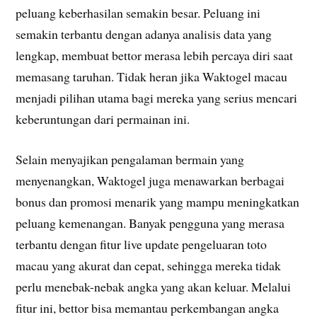
peluang keberhasilan semakin besar. Peluang ini
semakin terbantu dengan adanya analisis data yang
lengkap, membuat bettor merasa lebih percaya diri saat
memasang taruhan. Tidak heran jika Waktogel macau
menjadi pilihan utama bagi mereka yang serius mencari
keberuntungan dari permainan ini.
Selain menyajikan pengalaman bermain yang
menyenangkan, Waktogel juga menawarkan berbagai
bonus dan promosi menarik yang mampu meningkatkan
peluang kemenangan. Banyak pengguna yang merasa
terbantu dengan fitur live update pengeluaran toto
macau yang akurat dan cepat, sehingga mereka tidak
perlu menebak-nebak angka yang akan keluar. Melalui
fitur ini, bettor bisa memantau perkembangan angka