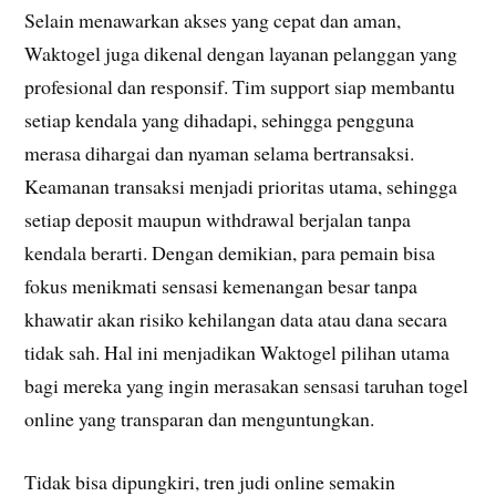
Selain menawarkan akses yang cepat dan aman,
Waktogel juga dikenal dengan layanan pelanggan yang
profesional dan responsif. Tim support siap membantu
setiap kendala yang dihadapi, sehingga pengguna
merasa dihargai dan nyaman selama bertransaksi.
Keamanan transaksi menjadi prioritas utama, sehingga
setiap deposit maupun withdrawal berjalan tanpa
kendala berarti. Dengan demikian, para pemain bisa
fokus menikmati sensasi kemenangan besar tanpa
khawatir akan risiko kehilangan data atau dana secara
tidak sah. Hal ini menjadikan Waktogel pilihan utama
bagi mereka yang ingin merasakan sensasi taruhan togel
online yang transparan dan menguntungkan.
Tidak bisa dipungkiri, tren judi online semakin