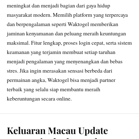
meningkat dan menjadi bagian dari gaya hidup
masyarakat modern. Memilih platform yang terpercaya
dan berpengalaman seperti Waktogel memberikan
jaminan kenyamanan dan peluang meraih keuntungan
maksimal. Fitur lengkap, proses login cepat, serta sistem
keamanan yang terjamin membuat setiap taruhan
menjadi pengalaman yang menyenangkan dan bebas
stres. Jika ingin merasakan sensasi berbeda dari
permainan angka, Waktogel bisa menjadi partner
terbaik yang selalu siap membantu meraih
keberuntungan secara online.
Keluaran Macau Update