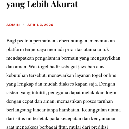
yang Lebih Akurat
ADMIN
APRIL 3, 2026
Bagi pecinta permainan keberuntungan, menemukan
platform terpercaya menjadi prioritas utama untuk
mendapatkan pengalaman bermain yang mengasyikkan
dan aman. Waktogel hadir sebagai jawaban atas
kebutuhan tersebut, menawarkan layanan togel online
yang lengkap dan mudah diakses kapan saja. Dengan
sistem yang intuitif, pengguna dapat melakukan login
dengan cepat dan aman, memastikan proses taruhan
berlangsung lancar tanpa hambatan. Keunggulan utama
dari situs ini terletak pada kecepatan dan kenyamanan
saat mengakses berbagai fitur, mulai dari prediksi