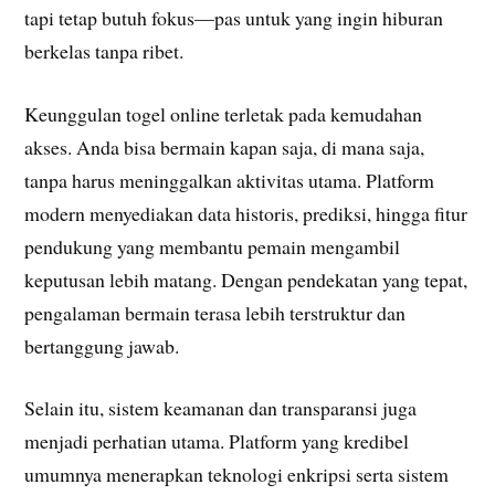
tapi tetap butuh fokus—pas untuk yang ingin hiburan
berkelas tanpa ribet.
Keunggulan togel online terletak pada kemudahan
akses. Anda bisa bermain kapan saja, di mana saja,
tanpa harus meninggalkan aktivitas utama. Platform
modern menyediakan data historis, prediksi, hingga fitur
pendukung yang membantu pemain mengambil
keputusan lebih matang. Dengan pendekatan yang tepat,
pengalaman bermain terasa lebih terstruktur dan
bertanggung jawab.
Selain itu, sistem keamanan dan transparansi juga
menjadi perhatian utama. Platform yang kredibel
umumnya menerapkan teknologi enkripsi serta sistem