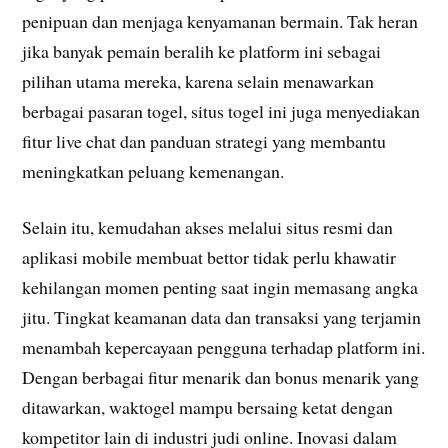
penipuan dan menjaga kenyamanan bermain. Tak heran
jika banyak pemain beralih ke platform ini sebagai
pilihan utama mereka, karena selain menawarkan
berbagai pasaran togel, situs togel ini juga menyediakan
fitur live chat dan panduan strategi yang membantu
meningkatkan peluang kemenangan.
Selain itu, kemudahan akses melalui situs resmi dan
aplikasi mobile membuat bettor tidak perlu khawatir
kehilangan momen penting saat ingin memasang angka
jitu. Tingkat keamanan data dan transaksi yang terjamin
menambah kepercayaan pengguna terhadap platform ini.
Dengan berbagai fitur menarik dan bonus menarik yang
ditawarkan, waktogel mampu bersaing ketat dengan
kompetitor lain di industri judi online. Inovasi dalam