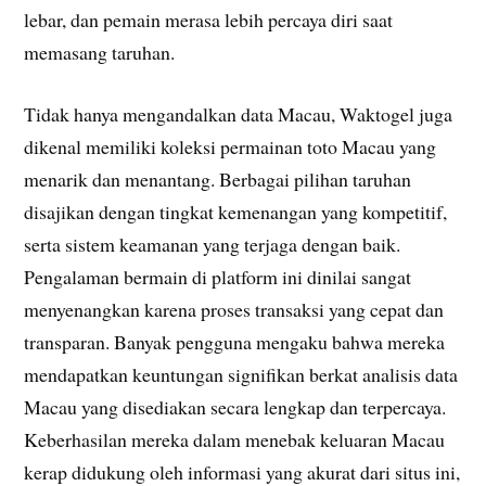
lebar, dan pemain merasa lebih percaya diri saat
memasang taruhan.
Tidak hanya mengandalkan data Macau, Waktogel juga
dikenal memiliki koleksi permainan toto Macau yang
menarik dan menantang. Berbagai pilihan taruhan
disajikan dengan tingkat kemenangan yang kompetitif,
serta sistem keamanan yang terjaga dengan baik.
Pengalaman bermain di platform ini dinilai sangat
menyenangkan karena proses transaksi yang cepat dan
transparan. Banyak pengguna mengaku bahwa mereka
mendapatkan keuntungan signifikan berkat analisis data
Macau yang disediakan secara lengkap dan terpercaya.
Keberhasilan mereka dalam menebak keluaran Macau
kerap didukung oleh informasi yang akurat dari situs ini,