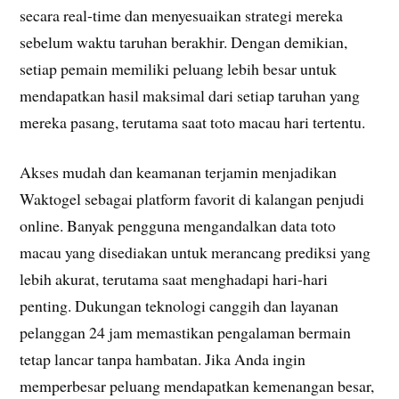
secara real-time dan menyesuaikan strategi mereka
sebelum waktu taruhan berakhir. Dengan demikian,
setiap pemain memiliki peluang lebih besar untuk
mendapatkan hasil maksimal dari setiap taruhan yang
mereka pasang, terutama saat toto macau hari tertentu.
Akses mudah dan keamanan terjamin menjadikan
Waktogel sebagai platform favorit di kalangan penjudi
online. Banyak pengguna mengandalkan data toto
macau yang disediakan untuk merancang prediksi yang
lebih akurat, terutama saat menghadapi hari-hari
penting. Dukungan teknologi canggih dan layanan
pelanggan 24 jam memastikan pengalaman bermain
tetap lancar tanpa hambatan. Jika Anda ingin
memperbesar peluang mendapatkan kemenangan besar,