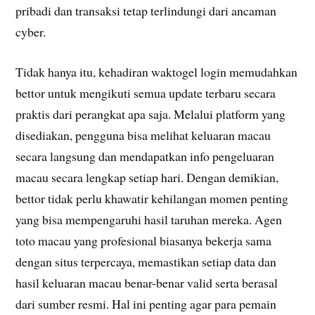
pribadi dan transaksi tetap terlindungi dari ancaman
cyber.
Tidak hanya itu, kehadiran waktogel login memudahkan
bettor untuk mengikuti semua update terbaru secara
praktis dari perangkat apa saja. Melalui platform yang
disediakan, pengguna bisa melihat keluaran macau
secara langsung dan mendapatkan info pengeluaran
macau secara lengkap setiap hari. Dengan demikian,
bettor tidak perlu khawatir kehilangan momen penting
yang bisa mempengaruhi hasil taruhan mereka. Agen
toto macau yang profesional biasanya bekerja sama
dengan situs terpercaya, memastikan setiap data dan
hasil keluaran macau benar-benar valid serta berasal
dari sumber resmi. Hal ini penting agar para pemain