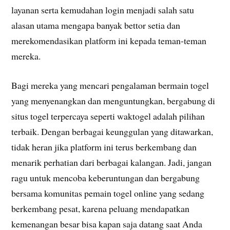
layanan serta kemudahan login menjadi salah satu
alasan utama mengapa banyak bettor setia dan
merekomendasikan platform ini kepada teman-teman
mereka.
Bagi mereka yang mencari pengalaman bermain togel
yang menyenangkan dan menguntungkan, bergabung di
situs togel terpercaya seperti waktogel adalah pilihan
terbaik. Dengan berbagai keunggulan yang ditawarkan,
tidak heran jika platform ini terus berkembang dan
menarik perhatian dari berbagai kalangan. Jadi, jangan
ragu untuk mencoba keberuntungan dan bergabung
bersama komunitas pemain togel online yang sedang
berkembang pesat, karena peluang mendapatkan
kemenangan besar bisa kapan saja datang saat Anda