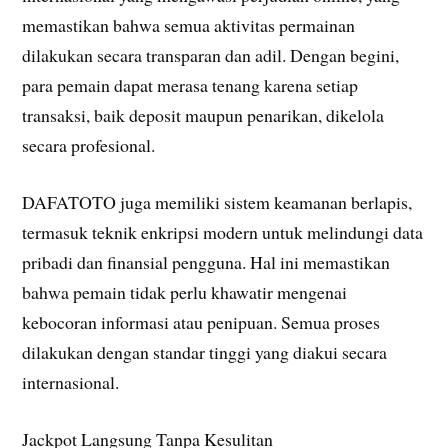
memastikan bahwa semua aktivitas permainan
dilakukan secara transparan dan adil. Dengan begini,
para pemain dapat merasa tenang karena setiap
transaksi, baik deposit maupun penarikan, dikelola
secara profesional.
DAFATOTO juga memiliki sistem keamanan berlapis,
termasuk teknik enkripsi modern untuk melindungi data
pribadi dan finansial pengguna. Hal ini memastikan
bahwa pemain tidak perlu khawatir mengenai
kebocoran informasi atau penipuan. Semua proses
dilakukan dengan standar tinggi yang diakui secara
internasional.
Jackpot Langsung Tanpa Kesulitan