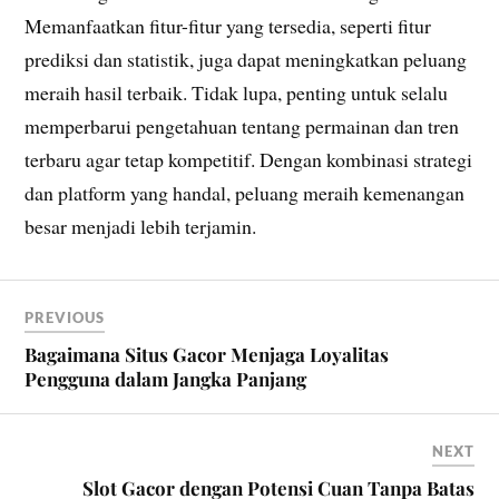
Memanfaatkan fitur-fitur yang tersedia, seperti fitur
prediksi dan statistik, juga dapat meningkatkan peluang
meraih hasil terbaik. Tidak lupa, penting untuk selalu
memperbarui pengetahuan tentang permainan dan tren
terbaru agar tetap kompetitif. Dengan kombinasi strategi
dan platform yang handal, peluang meraih kemenangan
besar menjadi lebih terjamin.
PREVIOUS
Bagaimana Situs Gacor Menjaga Loyalitas
Pengguna dalam Jangka Panjang
NEXT
Slot Gacor dengan Potensi Cuan Tanpa Batas