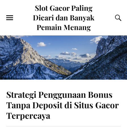
Slot Gacor Paling
Dicari dan Banyak
Pemain Menang
Strategi Penggunaan Bonus
Tanpa Deposit di Situs Gacor
Terpercaya