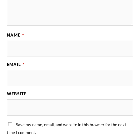
NAME
*
EMAIL
*
WEBSITE
Save my name, email, and website in this browser for the next
time I comment.