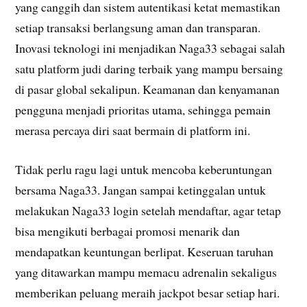
yang canggih dan sistem autentikasi ketat memastikan
setiap transaksi berlangsung aman dan transparan.
Inovasi teknologi ini menjadikan Naga33 sebagai salah
satu platform judi daring terbaik yang mampu bersaing
di pasar global sekalipun. Keamanan dan kenyamanan
pengguna menjadi prioritas utama, sehingga pemain
merasa percaya diri saat bermain di platform ini.
Tidak perlu ragu lagi untuk mencoba keberuntungan
bersama Naga33. Jangan sampai ketinggalan untuk
melakukan Naga33 login setelah mendaftar, agar tetap
bisa mengikuti berbagai promosi menarik dan
mendapatkan keuntungan berlipat. Keseruan taruhan
yang ditawarkan mampu memacu adrenalin sekaligus
memberikan peluang meraih jackpot besar setiap hari.