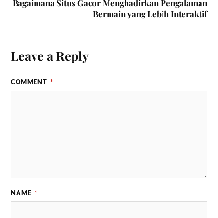
Bagaimana Situs Gacor Menghadirkan Pengalaman
Bermain yang Lebih Interaktif
Leave a Reply
COMMENT
*
NAME
*