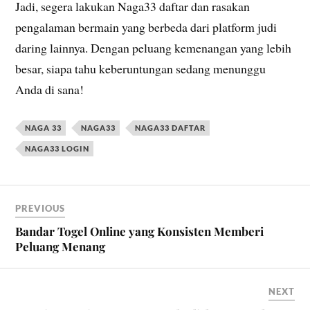
Jadi, segera lakukan Naga33 daftar dan rasakan
pengalaman bermain yang berbeda dari platform judi
daring lainnya. Dengan peluang kemenangan yang lebih
besar, siapa tahu keberuntungan sedang menunggu
Anda di sana!
NAGA 33
NAGA33
NAGA33 DAFTAR
NAGA33 LOGIN
PREVIOUS
Bandar Togel Online yang Konsisten Memberi
Peluang Menang
NEXT