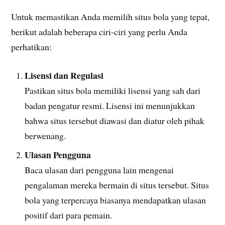
Untuk memastikan Anda memilih situs bola yang tepat,
berikut adalah beberapa ciri-ciri yang perlu Anda
perhatikan:
Lisensi dan Regulasi
Pastikan situs bola memiliki lisensi yang sah dari
badan pengatur resmi. Lisensi ini menunjukkan
bahwa situs tersebut diawasi dan diatur oleh pihak
berwenang.
Ulasan Pengguna
Baca ulasan dari pengguna lain mengenai
pengalaman mereka bermain di situs tersebut. Situs
bola yang terpercaya biasanya mendapatkan ulasan
positif dari para pemain.