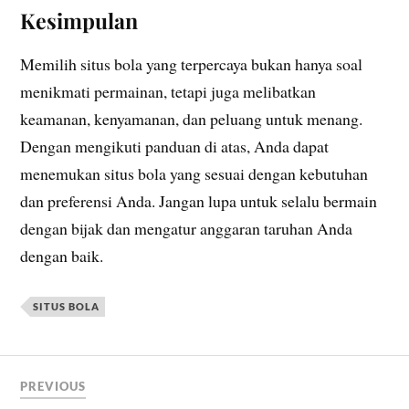
Kesimpulan
Memilih situs bola yang terpercaya bukan hanya soal
menikmati permainan, tetapi juga melibatkan
keamanan, kenyamanan, dan peluang untuk menang.
Dengan mengikuti panduan di atas, Anda dapat
menemukan situs bola yang sesuai dengan kebutuhan
dan preferensi Anda. Jangan lupa untuk selalu bermain
dengan bijak dan mengatur anggaran taruhan Anda
dengan baik.
SITUS BOLA
PREVIOUS