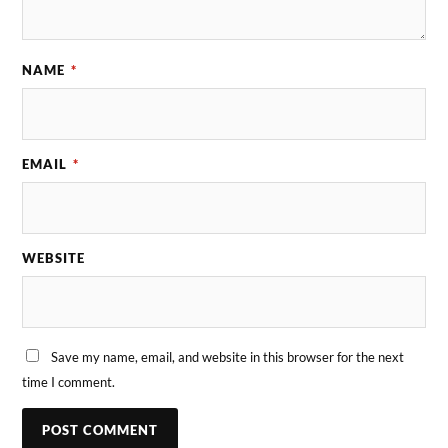
NAME
*
EMAIL
*
WEBSITE
Save my name, email, and website in this browser for the next
time I comment.