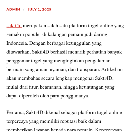
ADMIN
JULY 1, 2025
sakti4d
merupakan salah satu platform togel online yang
semakin populer di kalangan pemain judi daring
Indonesia. Dengan berbagai keunggulan yang
ditawarkan, Sakti4D berhasil menarik perhatian banyak
penggemar togel yang menginginkan pengalaman
bermain yang aman, nyaman, dan transparan. Artikel ini
akan membahas secara lengkap mengenai Sakti4D,
mulai dari fitur, keamanan, hingga keuntungan yang
dapat diperoleh oleh para penggunanya.
Pertama, Sakti4D dikenal sebagai platform togel online
terpercaya yang memiliki reputasi baik dalam
memberikan layanan kepada para pemain. Kepercayaan