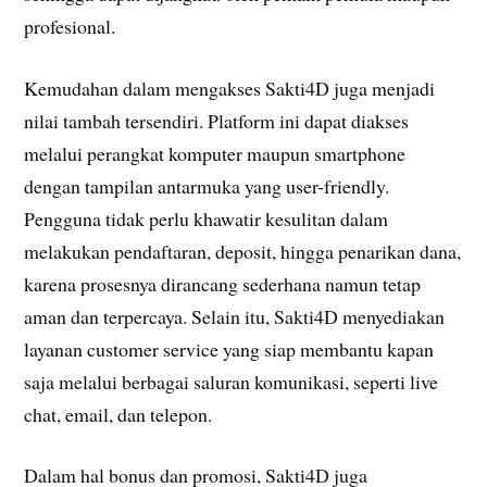
profesional.
Kemudahan dalam mengakses Sakti4D juga menjadi
nilai tambah tersendiri. Platform ini dapat diakses
melalui perangkat komputer maupun smartphone
dengan tampilan antarmuka yang user-friendly.
Pengguna tidak perlu khawatir kesulitan dalam
melakukan pendaftaran, deposit, hingga penarikan dana,
karena prosesnya dirancang sederhana namun tetap
aman dan terpercaya. Selain itu, Sakti4D menyediakan
layanan customer service yang siap membantu kapan
saja melalui berbagai saluran komunikasi, seperti live
chat, email, dan telepon.
Dalam hal bonus dan promosi, Sakti4D juga