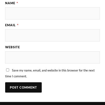
NAME
*
EMAIL
*
WEBSITE
Save my name, email, and website in this browser for the next
time I comment.