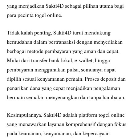
yang menjadikan Sakti4D sebagai pilihan utama bagi
para pecinta togel online.
Tidak kalah penting, Sakti4D turut mendukung
kemudahan dalam bertransaksi dengan menyediakan
berbagai metode pembayaran yang aman dan cepat.
Mulai dari transfer bank lokal, e-wallet, hingga
pembayaran menggunakan pulsa, semuanya dapat
dipilih sesuai kenyamanan pemain. Proses deposit dan
penarikan dana yang cepat menjadikan pengalaman
bermain semakin menyenangkan dan tanpa hambatan.
Kesimpulannya, Sakti4D adalah platform togel online
yang menawarkan layanan komprehensif dengan fokus
pada keamanan, kenyamanan, dan kepercayaan