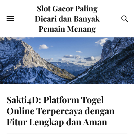
Slot Gacor Paling
Dicari dan Banyak
Pemain Menang
Sakti4D: Platform Togel
Online Terpercaya dengan
Fitur Lengkap dan Aman