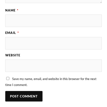
NAME
*
EMAIL
*
WEBSITE
Save my name, email, and website in this browser for the next
time I comment.