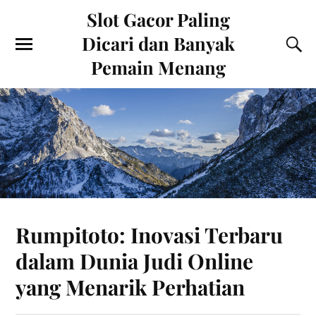
Slot Gacor Paling
Dicari dan Banyak
Pemain Menang
Rumpitoto: Inovasi Terbaru
dalam Dunia Judi Online
yang Menarik Perhatian