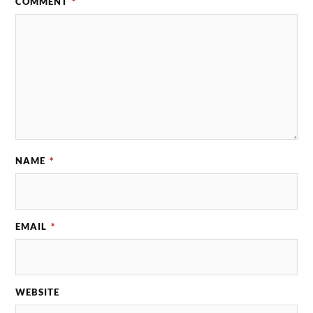
COMMENT
*
NAME
*
EMAIL
*
WEBSITE