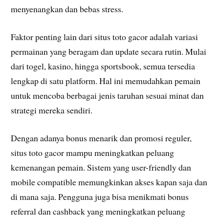
menyenangkan dan bebas stress.
Faktor penting lain dari situs toto gacor adalah variasi
permainan yang beragam dan update secara rutin. Mulai
dari togel, kasino, hingga sportsbook, semua tersedia
lengkap di satu platform. Hal ini memudahkan pemain
untuk mencoba berbagai jenis taruhan sesuai minat dan
strategi mereka sendiri.
Dengan adanya bonus menarik dan promosi reguler,
situs toto gacor mampu meningkatkan peluang
kemenangan pemain. Sistem yang user-friendly dan
mobile compatible memungkinkan akses kapan saja dan
di mana saja. Pengguna juga bisa menikmati bonus
referral dan cashback yang meningkatkan peluang