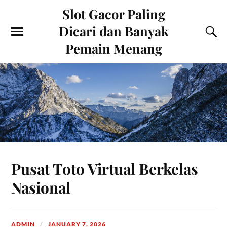
Slot Gacor Paling
Dicari dan Banyak
Pemain Menang
Pusat Toto Virtual Berkelas
Nasional
ADMIN
JANUARY 7, 2026