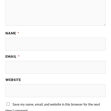
NAME
*
EMAIL
*
WEBSITE
Save my name, email, and website in this browser for the next
time I comment.