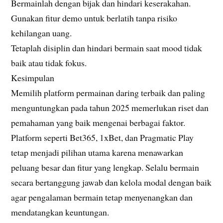
Bermainlah dengan bijak dan hindari keserakahan.
Gunakan fitur demo untuk berlatih tanpa risiko
kehilangan uang.
Tetaplah disiplin dan hindari bermain saat mood tidak
baik atau tidak fokus.
Kesimpulan
Memilih platform permainan daring terbaik dan paling
menguntungkan pada tahun 2025 memerlukan riset dan
pemahaman yang baik mengenai berbagai faktor.
Platform seperti Bet365, 1xBet, dan Pragmatic Play
tetap menjadi pilihan utama karena menawarkan
peluang besar dan fitur yang lengkap. Selalu bermain
secara bertanggung jawab dan kelola modal dengan baik
agar pengalaman bermain tetap menyenangkan dan
mendatangkan keuntungan.