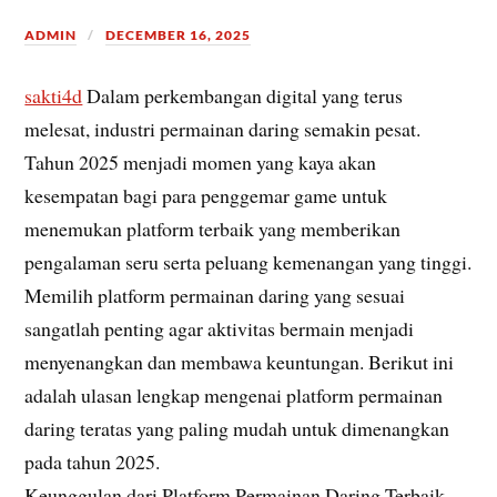
ADMIN
DECEMBER 16, 2025
sakti4d
Dalam perkembangan digital yang terus
melesat, industri permainan daring semakin pesat.
Tahun 2025 menjadi momen yang kaya akan
kesempatan bagi para penggemar game untuk
menemukan platform terbaik yang memberikan
pengalaman seru serta peluang kemenangan yang tinggi.
Memilih platform permainan daring yang sesuai
sangatlah penting agar aktivitas bermain menjadi
menyenangkan dan membawa keuntungan. Berikut ini
adalah ulasan lengkap mengenai platform permainan
daring teratas yang paling mudah untuk dimenangkan
pada tahun 2025.
Keunggulan dari Platform Permainan Daring Terbaik