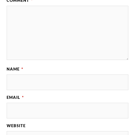
COMMENT
*
NAME
*
EMAIL
*
WEBSITE