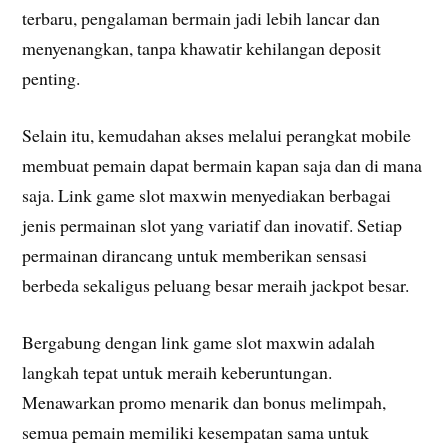
terbaru, pengalaman bermain jadi lebih lancar dan
menyenangkan, tanpa khawatir kehilangan deposit
penting.
Selain itu, kemudahan akses melalui perangkat mobile
membuat pemain dapat bermain kapan saja dan di mana
saja. Link game slot maxwin menyediakan berbagai
jenis permainan slot yang variatif dan inovatif. Setiap
permainan dirancang untuk memberikan sensasi
berbeda sekaligus peluang besar meraih jackpot besar.
Bergabung dengan link game slot maxwin adalah
langkah tepat untuk meraih keberuntungan.
Menawarkan promo menarik dan bonus melimpah,
semua pemain memiliki kesempatan sama untuk