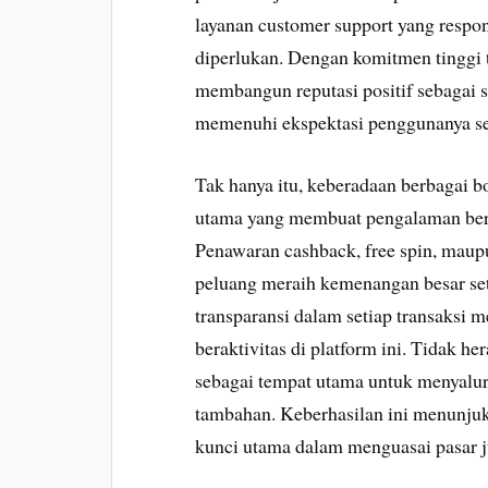
layanan customer support yang respo
diperlukan. Dengan komitmen tinggi t
membangun reputasi positif sebagai 
memenuhi ekspektasi penggunanya se
Tak hanya itu, keberadaan berbagai b
utama yang membuat pengalaman ber
Penawaran cashback, free spin, ma
peluang meraih kemenangan besar seti
transparansi dalam setiap transaksi
beraktivitas di platform ini. Tidak he
sebagai tempat utama untuk menyalur
tambahan. Keberhasilan ini menunju
kunci utama dalam menguasai pasar ju