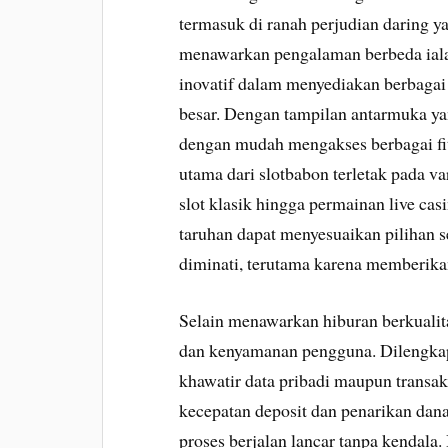
termasuk di ranah perjudian daring y
menawarkan pengalaman berbeda ia
inovatif dalam menyediakan berbaga
besar. Dengan tampilan antarmuka ya
dengan mudah mengakses berbagai fi
utama dari slotbabon terletak pada v
slot klasik hingga permainan live c
taruhan dapat menyesuaikan pilihan se
diminati, terutama karena memberikan
Selain menawarkan hiburan berkualit
dan kenyamanan pengguna. Dilengkapi 
khawatir data pribadi maupun transa
kecepatan deposit dan penarikan dan
proses berjalan lancar tanpa kendal