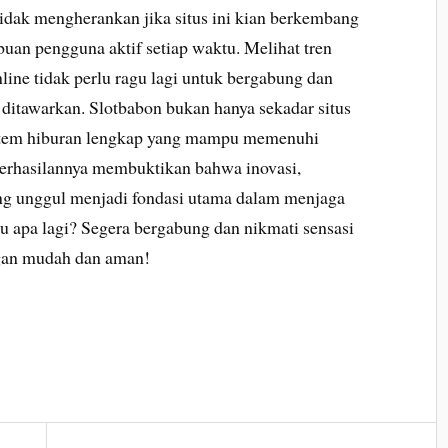
idak mengherankan jika situs ini kian berkembang
uan pengguna aktif setiap waktu. Melihat tren
nline tidak perlu ragu lagi untuk bergabung dan
itawarkan. Slotbabon bukan hanya sekadar situs
istem hiburan lengkap yang mampu memenuhi
erhasilannya membuktikan bahwa inovasi,
ng unggul menjadi fondasi utama dalam menjaga
gu apa lagi? Segera bergabung dan nikmati sensasi
gan mudah dan aman!