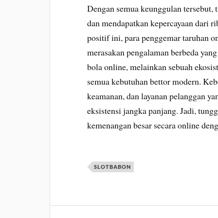
Dengan semua keunggulan tersebut, t
dan mendapatkan kepercayaan dari rib
positif ini, para penggemar taruhan o
merasakan pengalaman berbeda yang d
bola online, melainkan sebuah ekos
semua kebutuhan bettor modern. Keb
keamanan, dan layanan pelanggan ya
eksistensi jangka panjang. Jadi, tung
kemenangan besar secara online den
SLOTBABON