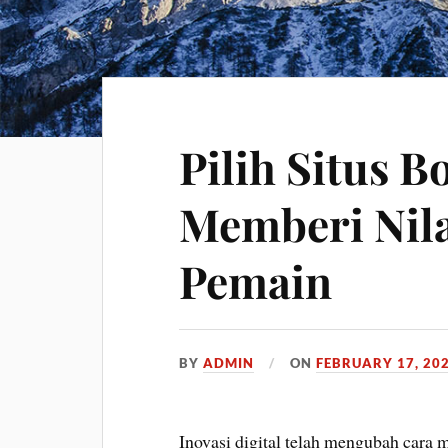
Pilih Situs B
Memberi Nila
Pemain
BY
ADMIN
ON
FEBRUARY 17, 20
Inovasi digital telah mengubah cara 