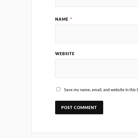
NAME
*
WEBSITE
Save my name, email, and website in this 