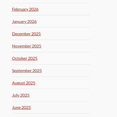
February 2026
January 2026
December 2025
November 2025
October 2025
September 2025
August 2025
July 2025
June 2025