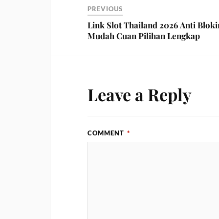
PREVIOUS
Link Slot Thailand 2026 Anti Bloki
Mudah Cuan Pilihan Lengkap
Leave a Reply
COMMENT
*