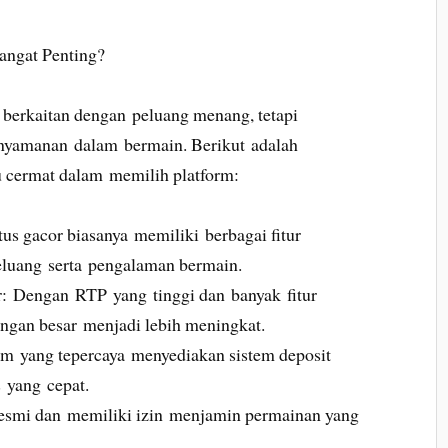
angat Penting?
 berkaitan dengan peluang menang, tetapi
nyamanan dalam bermain. Berikut adalah
 cermat dalam memilih platform:
tus gacor biasanya memiliki berbagai fitur
luang serta pengalaman bermain.
: Dengan RTP yang tinggi dan banyak fitur
gan besar menjadi lebih meningkat.
rm yang tepercaya menyediakan sistem deposit
 yang cepat.
 resmi dan memiliki izin menjamin permainan yang