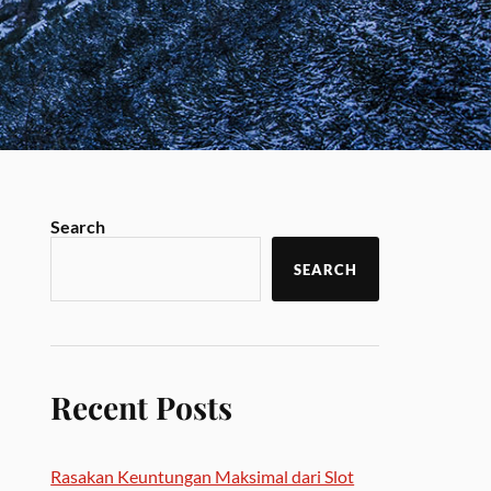
Search
SEARCH
Recent Posts
Rasakan Keuntungan Maksimal dari Slot