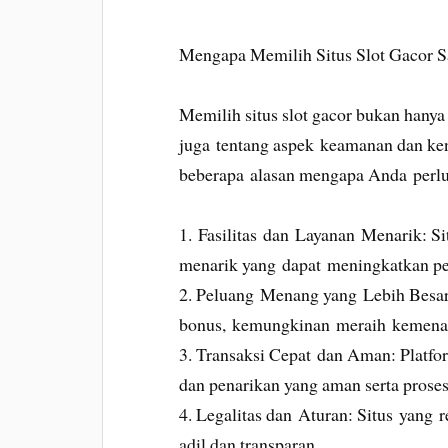
Mengapa Memilih Situs Slot Gacor S
Memilih situs slot gacor bukan hanya
juga tentang aspek keamanan dan ke
beberapa alasan mengapa Anda perlu
1. Fasilitas dan Layanan Menarik: Si
menarik yang dapat meningkatkan pe
2. Peluang Menang yang Lebih Besar
bonus, kemungkinan meraih kemenan
3. Transaksi Cepat dan Aman: Platfo
dan penarikan yang aman serta proses
4. Legalitas dan Aturan: Situs yang
adil dan transparan.