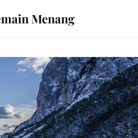
Pemain Menang