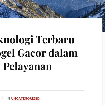
knologi Terbaru
ogel Gacor dalam
 Pelayanan
IN
UNCATEGORIZED