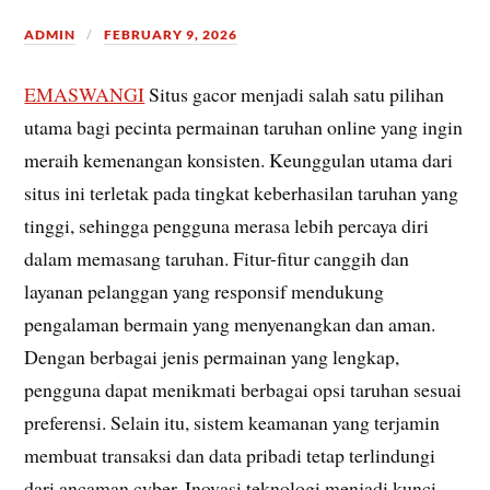
ADMIN
FEBRUARY 9, 2026
EMASWANGI
Situs gacor menjadi salah satu pilihan
utama bagi pecinta permainan taruhan online yang ingin
meraih kemenangan konsisten. Keunggulan utama dari
situs ini terletak pada tingkat keberhasilan taruhan yang
tinggi, sehingga pengguna merasa lebih percaya diri
dalam memasang taruhan. Fitur-fitur canggih dan
layanan pelanggan yang responsif mendukung
pengalaman bermain yang menyenangkan dan aman.
Dengan berbagai jenis permainan yang lengkap,
pengguna dapat menikmati berbagai opsi taruhan sesuai
preferensi. Selain itu, sistem keamanan yang terjamin
membuat transaksi dan data pribadi tetap terlindungi
dari ancaman cyber. Inovasi teknologi menjadi kunci