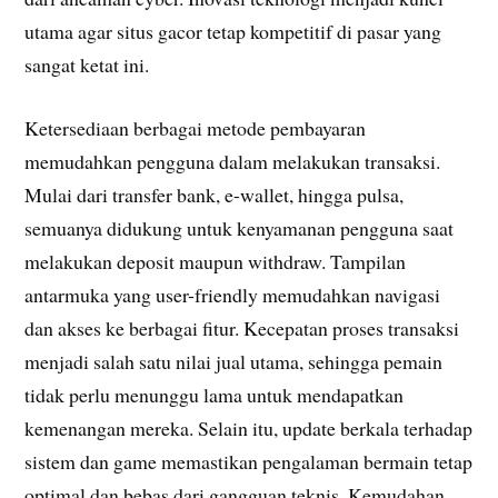
utama agar situs gacor tetap kompetitif di pasar yang
sangat ketat ini.
Ketersediaan berbagai metode pembayaran
memudahkan pengguna dalam melakukan transaksi.
Mulai dari transfer bank, e-wallet, hingga pulsa,
semuanya didukung untuk kenyamanan pengguna saat
melakukan deposit maupun withdraw. Tampilan
antarmuka yang user-friendly memudahkan navigasi
dan akses ke berbagai fitur. Kecepatan proses transaksi
menjadi salah satu nilai jual utama, sehingga pemain
tidak perlu menunggu lama untuk mendapatkan
kemenangan mereka. Selain itu, update berkala terhadap
sistem dan game memastikan pengalaman bermain tetap
optimal dan bebas dari gangguan teknis. Kemudahan