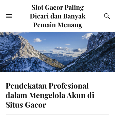
Slot Gacor Paling
Dicari dan Banyak
Pemain Menang
Pendekatan Profesional
dalam Mengelola Akun di
Situs Gacor