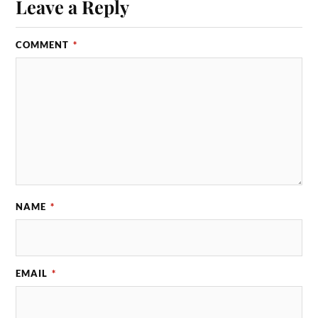
Leave a Reply
COMMENT
*
NAME
*
EMAIL
*