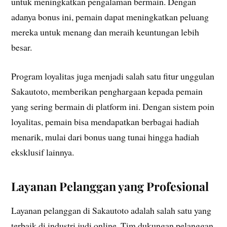
untuk meningkatkan pengalaman bermain. Dengan
adanya bonus ini, pemain dapat meningkatkan peluang
mereka untuk menang dan meraih keuntungan lebih
besar.
Program loyalitas juga menjadi salah satu fitur unggulan
Sakautoto, memberikan penghargaan kepada pemain
yang sering bermain di platform ini. Dengan sistem poin
loyalitas, pemain bisa mendapatkan berbagai hadiah
menarik, mulai dari bonus uang tunai hingga hadiah
eksklusif lainnya.
Layanan Pelanggan yang Profesional
Layanan pelanggan di Sakautoto adalah salah satu yang
terbaik di industri judi online. Tim dukungan pelanggan