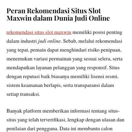
Peran Rekomendasi Situs Slot
Maxwin dalam Dunia Judi Online
rekomendasi situs slot maxwin
memiliki posisi penting
dalam industri
judi online
. Sebab, melalui rekomendasi
yang tepat, pemain dapat menghindari risiko penipuan,
menemukan variasi permainan yang sesuai selera, serta
mendapatkan layanan pelanggan yang responsif. Situs
dengan reputasi baik biasanya memiliki lisensi resmi,
sistem keamanan berlapis, serta transparansi dalam
setiap transaksi.
Banyak platform memberikan informasi tentang situs-
situs yang telah terverifikasi, lengkap dengan ulasan dan
penilaian dari pengguna. Data ini membantu calon