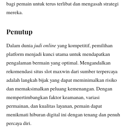
bagi pemain untuk terus terlibat dan mengasah strategi
mereka.
Penutup
Dalam dunia
judi online
yang kompetitif, pemilihan
platform menjadi kunci utama untuk mendapatkan
pengalaman bermain yang optimal. Mengandalkan
rekomendasi situs slot maxwin dari sumber terpercaya
adalah langkah bijak yang dapat meminimalkan risiko
dan memaksimalkan peluang kemenangan. Dengan
mempertimbangkan faktor keamanan, variasi
permainan, dan kualitas layanan, pemain dapat
menikmati hiburan digital ini dengan tenang dan penuh
percaya diri.