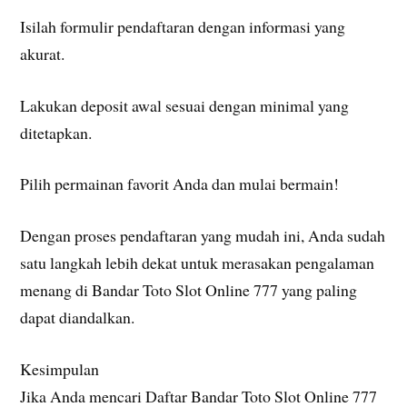
Isilah formulir pendaftaran dengan informasi yang
akurat.
Lakukan deposit awal sesuai dengan minimal yang
ditetapkan.
Pilih permainan favorit Anda dan mulai bermain!
Dengan proses pendaftaran yang mudah ini, Anda sudah
satu langkah lebih dekat untuk merasakan pengalaman
menang di Bandar Toto Slot Online 777 yang paling
dapat diandalkan.
Kesimpulan
Jika Anda mencari Daftar Bandar Toto Slot Online 777