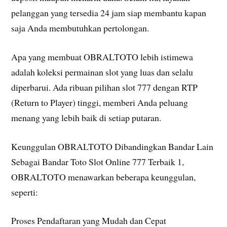
pelanggan yang tersedia 24 jam siap membantu kapan
saja Anda membutuhkan pertolongan.
Apa yang membuat OBRALTOTO lebih istimewa
adalah koleksi permainan slot yang luas dan selalu
diperbarui. Ada ribuan pilihan slot 777 dengan RTP
(Return to Player) tinggi, memberi Anda peluang
menang yang lebih baik di setiap putaran.
Keunggulan OBRALTOTO Dibandingkan Bandar Lain
Sebagai Bandar Toto Slot Online 777 Terbaik 1,
OBRALTOTO menawarkan beberapa keunggulan,
seperti:
Proses Pendaftaran yang Mudah dan Cepat