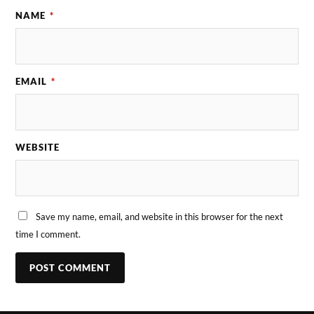
NAME
*
EMAIL
*
WEBSITE
Save my name, email, and website in this browser for the next
time I comment.