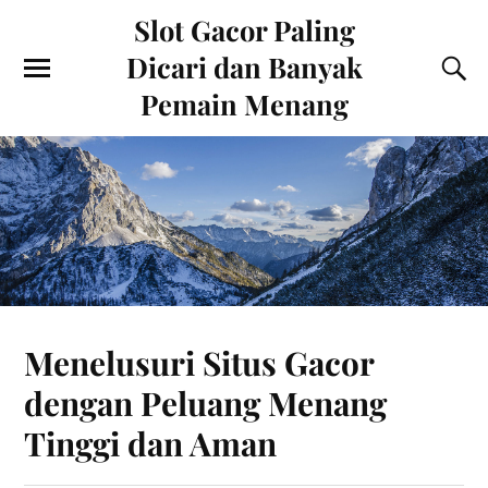
Slot Gacor Paling
Dicari dan Banyak
Pemain Menang
Menelusuri Situs Gacor
dengan Peluang Menang
Tinggi dan Aman