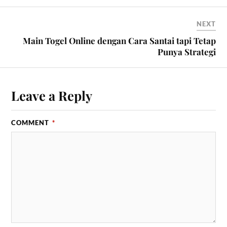
NEXT
Main Togel Online dengan Cara Santai tapi Tetap
Punya Strategi
Leave a Reply
COMMENT
*