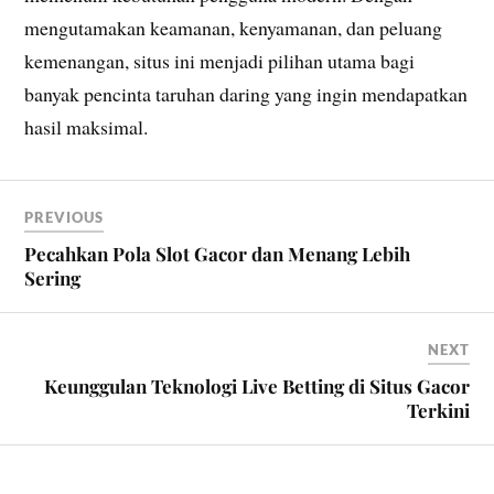
mengutamakan keamanan, kenyamanan, dan peluang
kemenangan, situs ini menjadi pilihan utama bagi
banyak pencinta taruhan daring yang ingin mendapatkan
hasil maksimal.
PREVIOUS
Pecahkan Pola Slot Gacor dan Menang Lebih
Sering
NEXT
Keunggulan Teknologi Live Betting di Situs Gacor
Terkini