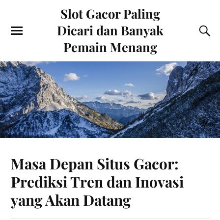
Slot Gacor Paling
Dicari dan Banyak
Pemain Menang
Masa Depan Situs Gacor:
Prediksi Tren dan Inovasi
yang Akan Datang