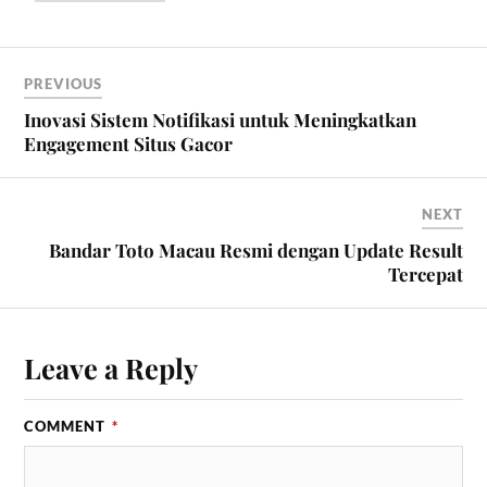
PREVIOUS
Inovasi Sistem Notifikasi untuk Meningkatkan
Engagement Situs Gacor
NEXT
Bandar Toto Macau Resmi dengan Update Result
Tercepat
Leave a Reply
COMMENT
*