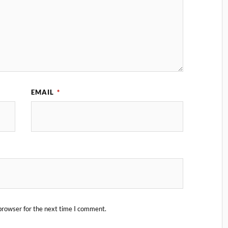
EMAIL
*
browser for the next time I comment.