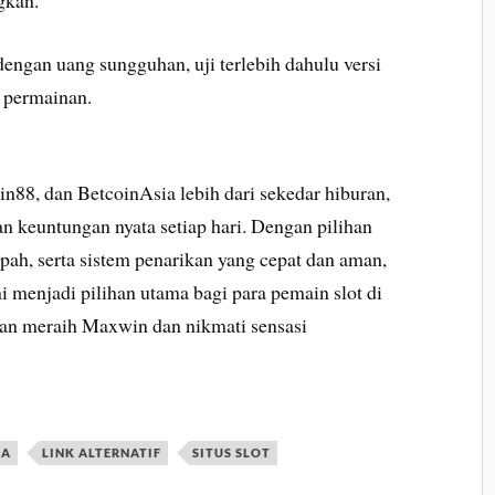
gkan.
ngan uang sungguhan, uji terlebih dahulu versi
 permainan.
in88, dan BetcoinAsia lebih dari sekedar hiburan,
n keuntungan nyata setiap hari. Dengan pilihan
ah, serta sistem penarikan yang cepat dan aman,
ni menjadi pilihan utama bagi para pemain slot di
tan meraih Maxwin dan nikmati sensasi
IA
LINK ALTERNATIF
SITUS SLOT