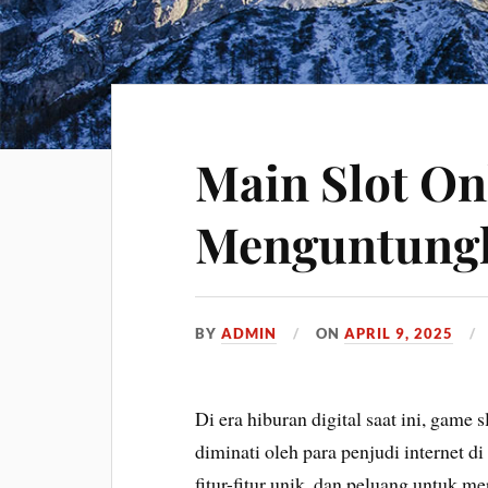
Main Slot On
Menguntungk
BY
ADMIN
ON
APRIL 9, 2025
Di era hiburan digital saat ini, game s
diminati oleh para penjudi internet d
fitur-fitur unik, dan peluang untuk 