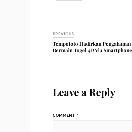
PREVIOUS
Tempototo Hadirkan Pengalaman
Bermain Togel 4D Via Smartphone
Leave a Reply
COMMENT
*