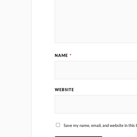
NAME
*
WEBSITE
Save my name, email, and website in this 