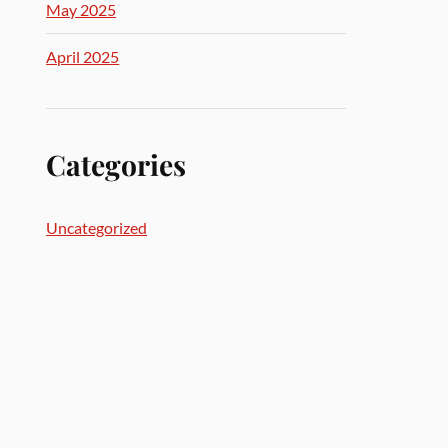
May 2025
April 2025
Categories
Uncategorized