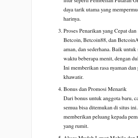
fitur seperti Pembelian Putaran 
daya tarik utama yang mempermu
harinya.
Proses Penarikan yang Cepat da
Betcoin, Betcoin88, dan BetcoinAs
aman, dan sederhana. Baik untuk
waktu beberapa menit, dengan du
Ini memberikan rasa nyaman dan p
khawatir.
Bonus dan Promosi Menarik
Dari bonus untuk anggota baru, c
semua bisa ditemukan di situs in
memberikan peluang kepada pemai
yang rumit.
Akses Mudah Lewat Mobile dan 