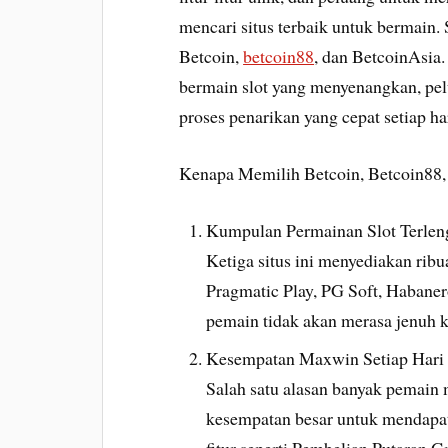
mencari situs terbaik untuk bermain. 
Betcoin,
betcoin88
, dan BetcoinAsia
bermain slot yang menyenangkan, pe
proses penarikan yang cepat setiap ha
Kenapa Memilih Betcoin, Betcoin88,
Kumpulan Permainan Slot Terlen
Ketiga situs ini menyediakan ribu
Pragmatic Play, PG Soft, Habaner
pemain tidak akan merasa jenuh ka
Kesempatan Maxwin Setiap Hari
Salah satu alasan banyak pemain
kesempatan besar untuk mendapat