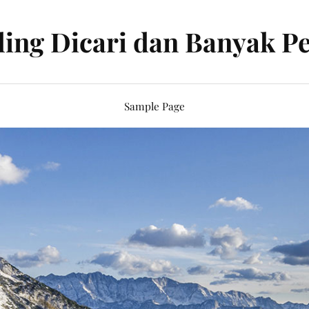
aling Dicari dan Banyak 
Sample Page