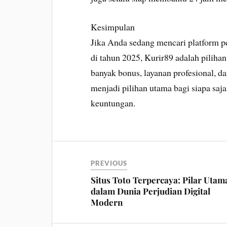
Kesimpulan
Jika Anda sedang mencari platform 
di tahun 2025, Kurir89 adalah piliha
banyak bonus, layanan profesional, d
menjadi pilihan utama bagi siapa saj
keuntungan.
PREVIOUS
Situs Toto Terpercaya: Pilar Utam
dalam Dunia Perjudian Digital
Modern