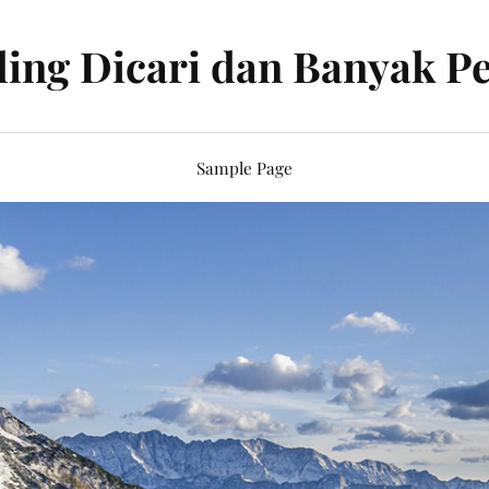
aling Dicari dan Banyak 
Sample Page