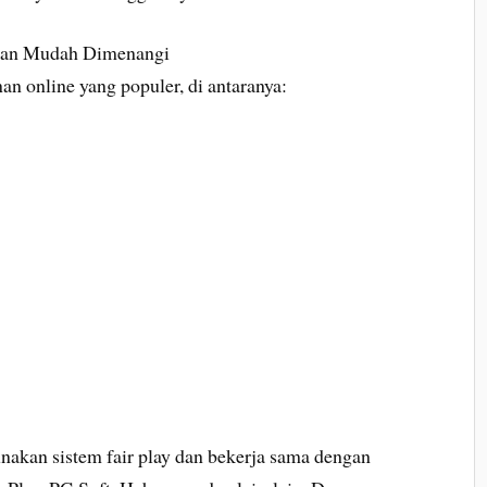
 dan Mudah Dimenangi
n online yang populer, di antaranya:
akan sistem fair play dan bekerja sama dengan