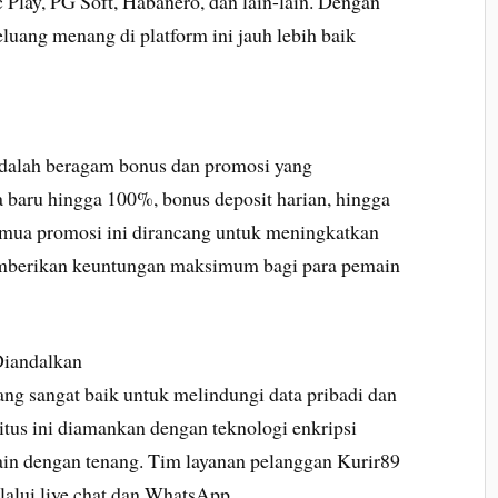
 Play, PG Soft, Habanero, dan lain-lain. Dengan
eluang menang di platform ini jauh lebih baik
 adalah beragam bonus dan promosi yang
 baru hingga 100%, bonus deposit harian, hingga
emua promosi ini dirancang untuk meningkatkan
mberikan keuntungan maksimum bagi para pemain
Diandalkan
ng sangat baik untuk melindungi data pribadi dan
 situs ini diamankan dengan teknologi enkripsi
ain dengan tenang. Tim layanan pelanggan Kurir89
lalui live chat dan WhatsApp.