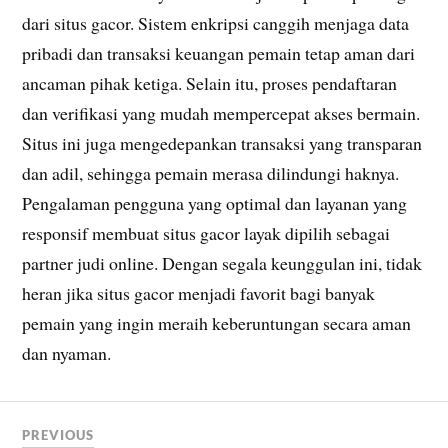
dari situs gacor. Sistem enkripsi canggih menjaga data
pribadi dan transaksi keuangan pemain tetap aman dari
ancaman pihak ketiga. Selain itu, proses pendaftaran
dan verifikasi yang mudah mempercepat akses bermain.
Situs ini juga mengedepankan transaksi yang transparan
dan adil, sehingga pemain merasa dilindungi haknya.
Pengalaman pengguna yang optimal dan layanan yang
responsif membuat situs gacor layak dipilih sebagai
partner judi online. Dengan segala keunggulan ini, tidak
heran jika situs gacor menjadi favorit bagi banyak
pemain yang ingin meraih keberuntungan secara aman
dan nyaman.
PREVIOUS