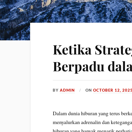
Ketika Strate
Berpadu dal
BY
ADMIN
ON
OCTOBER 12, 202
Dalam dunia hiburan yang terus berk
menyalurkan adrenalin dan keteganga
hiburan yang banyak menarik perhat