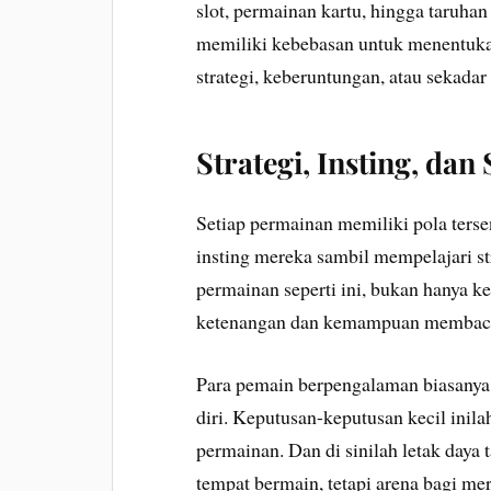
slot, permainan kartu, hingga taruha
memiliki kebebasan untuk menentukan
strategi, keberuntungan, atau sekadar
Strategi, Insting, dan
Setiap permainan memiliki pola terse
insting mereka sambil mempelajari s
permainan seperti ini, bukan hanya ke
ketenangan dan kemampuan membaca 
Para pemain berpengalaman biasanya
diri. Keputusan-keputusan kecil inila
permainan. Dan di sinilah letak daya
tempat bermain, tetapi arena bagi m