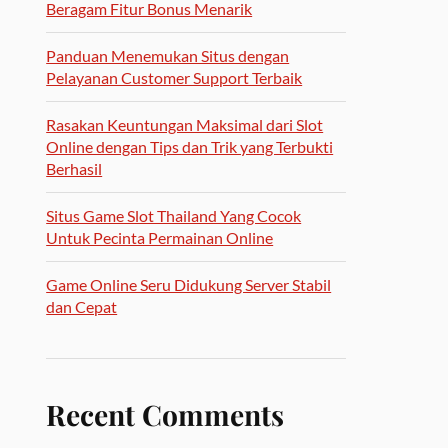
Beragam Fitur Bonus Menarik
Panduan Menemukan Situs dengan
Pelayanan Customer Support Terbaik
Rasakan Keuntungan Maksimal dari Slot
Online dengan Tips dan Trik yang Terbukti
Berhasil
Situs Game Slot Thailand Yang Cocok
Untuk Pecinta Permainan Online
Game Online Seru Didukung Server Stabil
dan Cepat
Recent Comments