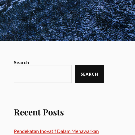
Search
SEARCH
Recent Posts
Pendekatan Inovatif Dalam Menawarkan