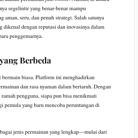
anya segelintir yang benar-benar mampu
aman, seru, dan penuh strategi. Salah satunya
g dikenal dengan reputasi dan inovasinya dalam
 para penggemarnya.
yang Berbeda
t bermain biasa. Platform ini menghadirkan
ermainan dan rasa nyaman dalam bertaruh. Dengan
g ramah pengguna, siapa pun bisa menikmati
i pemula yang baru mencoba peruntungan di
erbagai jenis permainan yang lengkap—mulai dari