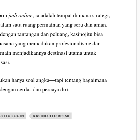
form
judi online
; ia adalah tempat di mana strategi,
dalam satu ruang permainan yang seru dan aman.
dengan tantangan dan peluang, kasinojitu bisa
suasana yang memadukan profesionalisme dan
emain menjadikannya destinasi utama untuk
sasi.
ukan hanya soal angka—tapi tentang bagaimana
engan cerdas dan percaya diri.
OJITU LOGIN
KASINOJITU RESMI