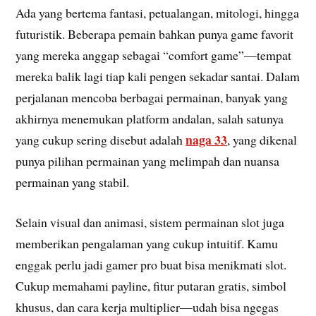
Ada yang bertema fantasi, petualangan, mitologi, hingga
futuristik. Beberapa pemain bahkan punya game favorit
yang mereka anggap sebagai “comfort game”—tempat
mereka balik lagi tiap kali pengen sekadar santai. Dalam
perjalanan mencoba berbagai permainan, banyak yang
akhirnya menemukan platform andalan, salah satunya
naga 33
yang cukup sering disebut adalah
, yang dikenal
punya pilihan permainan yang melimpah dan nuansa
permainan yang stabil.
Selain visual dan animasi, sistem permainan slot juga
memberikan pengalaman yang cukup intuitif. Kamu
enggak perlu jadi gamer pro buat bisa menikmati slot.
Cukup memahami payline, fitur putaran gratis, simbol
khusus, dan cara kerja multiplier—udah bisa ngegas