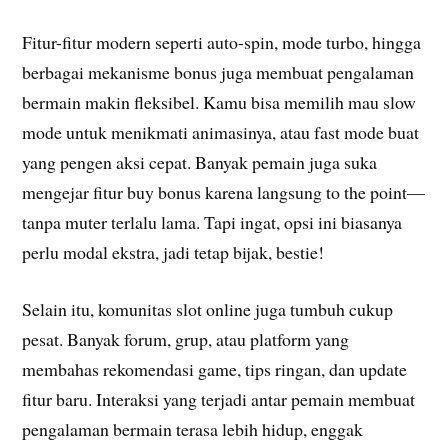
Fitur-fitur modern seperti auto-spin, mode turbo, hingga
berbagai mekanisme bonus juga membuat pengalaman
bermain makin fleksibel. Kamu bisa memilih mau slow
mode untuk menikmati animasinya, atau fast mode buat
yang pengen aksi cepat. Banyak pemain juga suka
mengejar fitur buy bonus karena langsung to the point—
tanpa muter terlalu lama. Tapi ingat, opsi ini biasanya
perlu modal ekstra, jadi tetap bijak, bestie!
Selain itu, komunitas slot online juga tumbuh cukup
pesat. Banyak forum, grup, atau platform yang
membahas rekomendasi game, tips ringan, dan update
fitur baru. Interaksi yang terjadi antar pemain membuat
pengalaman bermain terasa lebih hidup, enggak