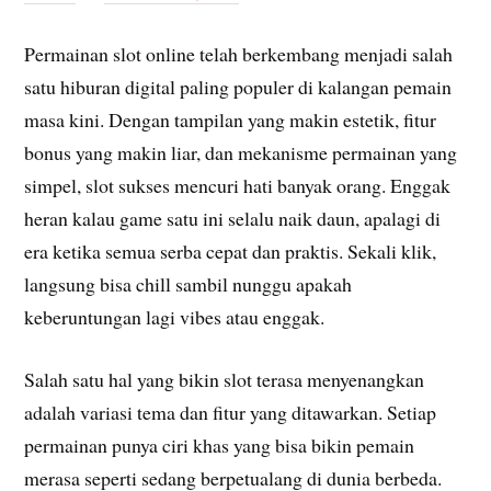
Permainan slot online telah berkembang menjadi salah
satu hiburan digital paling populer di kalangan pemain
masa kini. Dengan tampilan yang makin estetik, fitur
bonus yang makin liar, dan mekanisme permainan yang
simpel, slot sukses mencuri hati banyak orang. Enggak
heran kalau game satu ini selalu naik daun, apalagi di
era ketika semua serba cepat dan praktis. Sekali klik,
langsung bisa chill sambil nunggu apakah
keberuntungan lagi vibes atau enggak.
Salah satu hal yang bikin slot terasa menyenangkan
adalah variasi tema dan fitur yang ditawarkan. Setiap
permainan punya ciri khas yang bisa bikin pemain
merasa seperti sedang berpetualang di dunia berbeda.