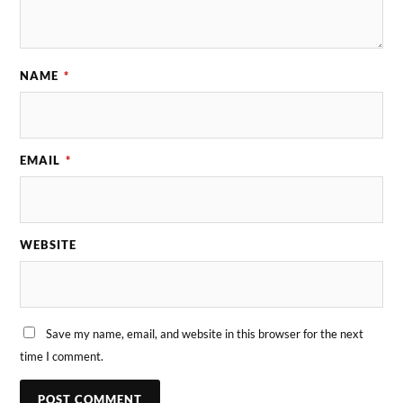
NAME
*
EMAIL
*
WEBSITE
Save my name, email, and website in this browser for the next
time I comment.