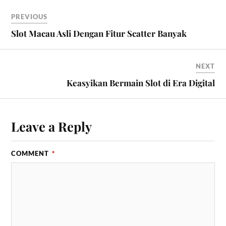
PREVIOUS
Slot Macau Asli Dengan Fitur Scatter Banyak
NEXT
Keasyikan Bermain Slot di Era Digital
Leave a Reply
COMMENT
*