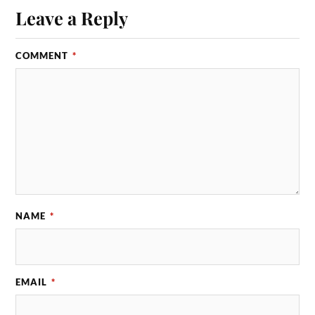
Leave a Reply
COMMENT
*
NAME
*
EMAIL
*