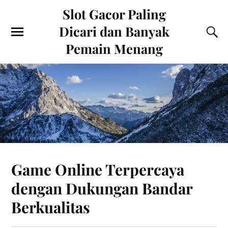
Slot Gacor Paling
Dicari dan Banyak
Pemain Menang
Game Online Terpercaya
dengan Dukungan Bandar
Berkualitas