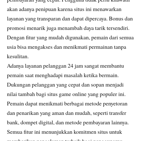
akan adanya penipuan karena situs ini menawarkan
layanan yang transparan dan dapat dipercaya. Bonus dan
promosi menarik juga menambah daya tarik tersendiri.
Dengan fitur yang mudah digunakan, pemain dari semua
usia bisa mengakses dan menikmati permainan tanpa
kesulitan.
Adanya layanan pelanggan 24 jam sangat membantu
pemain saat menghadapi masalah ketika bermain.
Dukungan pelanggan yang cepat dan sopan menjadi
nilai tambah bagi situs game online yang populer ini.
Pemain dapat menikmati berbagai metode penyetoran
dan penarikan yang aman dan mudah, seperti transfer
bank, dompet digital, dan metode pembayaran lainnya.
Semua fitur ini menunjukkan komitmen situs untuk