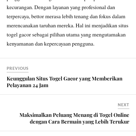
kecurangan. Dengan layanan yang profesional dan
terpercaya, bettor merasa lebih tenang dan fokus dalam
merencanakan taruhan mereka. Hal ini menjadikan situs
togel gacor sebagai pilihan utama yang mengutamakan
kenyamanan dan kepercayaan pengguna.
PREVIOUS
Keunggulan Situs Togel Gacor yang Memberikan
Pelayanan 24 Jam
NEXT
Maksimalkan Peluang Menang di Togel Online
dengan Cara Bermain yang Lebih Terukur