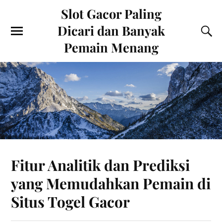
Slot Gacor Paling
Dicari dan Banyak
Pemain Menang
Fitur Analitik dan Prediksi
yang Memudahkan Pemain di
Situs Togel Gacor