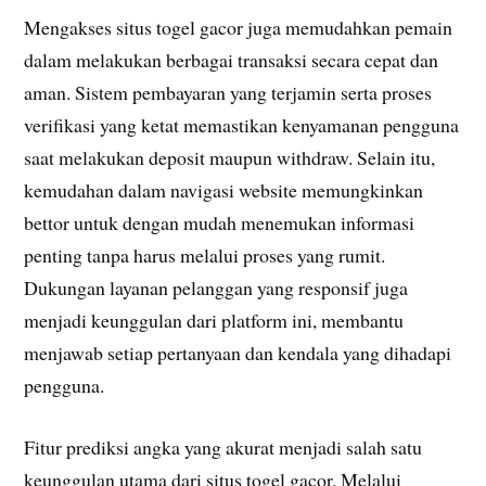
Mengakses situs togel gacor juga memudahkan pemain
dalam melakukan berbagai transaksi secara cepat dan
aman. Sistem pembayaran yang terjamin serta proses
verifikasi yang ketat memastikan kenyamanan pengguna
saat melakukan deposit maupun withdraw. Selain itu,
kemudahan dalam navigasi website memungkinkan
bettor untuk dengan mudah menemukan informasi
penting tanpa harus melalui proses yang rumit.
Dukungan layanan pelanggan yang responsif juga
menjadi keunggulan dari platform ini, membantu
menjawab setiap pertanyaan dan kendala yang dihadapi
pengguna.
Fitur prediksi angka yang akurat menjadi salah satu
keunggulan utama dari situs togel gacor. Melalui