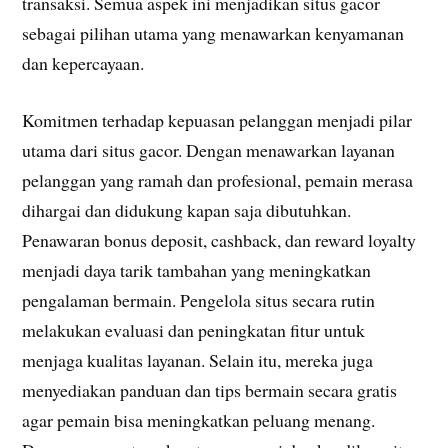
transaksi. Semua aspek ini menjadikan situs gacor
sebagai pilihan utama yang menawarkan kenyamanan
dan kepercayaan.
Komitmen terhadap kepuasan pelanggan menjadi pilar
utama dari situs gacor. Dengan menawarkan layanan
pelanggan yang ramah dan profesional, pemain merasa
dihargai dan didukung kapan saja dibutuhkan.
Penawaran bonus deposit, cashback, dan reward loyalty
menjadi daya tarik tambahan yang meningkatkan
pengalaman bermain. Pengelola situs secara rutin
melakukan evaluasi dan peningkatan fitur untuk
menjaga kualitas layanan. Selain itu, mereka juga
menyediakan panduan dan tips bermain secara gratis
agar pemain bisa meningkatkan peluang menang.