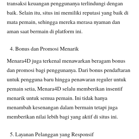
transaksi keuangan penggunanya terlindungi dengan
baik. Selain itu, situs ini memiliki reputasi yang baik di
mata pemain, sehingga mereka merasa nyaman dan
aman saat bermain di platform ini.
Bonus dan Promosi Menarik
Menara4D juga terkenal menawarkan beragam bonus
dan promosi bagi penggunanya. Dari bonus pendaftaran
untuk pengguna baru hingga penawaran reguler untuk
pemain setia, Menara4D selalu memberikan insentif
menarik untuk semua pemain. Ini tidak hanya
menambah kesenangan dalam bermain tetapi juga
memberikan nilai lebih bagi yang aktif di situs ini.
Layanan Pelanggan yang Responsif