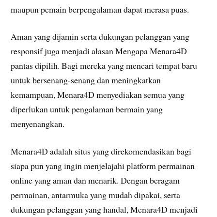
maupun pemain berpengalaman dapat merasa puas.
Aman yang dijamin serta dukungan pelanggan yang
responsif juga menjadi alasan Mengapa Menara4D
pantas dipilih. Bagi mereka yang mencari tempat baru
untuk bersenang-senang dan meningkatkan
kemampuan, Menara4D menyediakan semua yang
diperlukan untuk pengalaman bermain yang
menyenangkan.
Menara4D adalah situs yang direkomendasikan bagi
siapa pun yang ingin menjelajahi platform permainan
online yang aman dan menarik. Dengan beragam
permainan, antarmuka yang mudah dipakai, serta
dukungan pelanggan yang handal, Menara4D menjadi