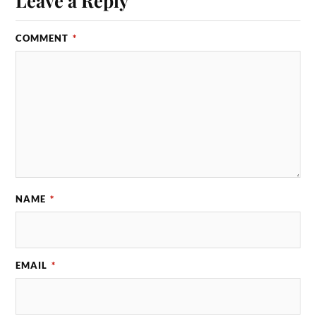
COMMENT
*
NAME
*
EMAIL
*