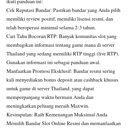
ikuti panduan ini:
Cek Reputasi Bandar: Pastikan bandar yang Anda pilih
memiliki review positif, memiliki lisensi resmi, dan
telah beroperasi minimal selama 2-3 tahun.
Cari Tahu Bocoran RTP: Banyak komunitas slot yang
membagikan informasi tentang game mana di server
Thailand yang sedang memiliki RTP tinggi (live RTP).
Gunakan informasi ini sebagai panduan awal.
Manfaatkan Promosi Eksklusif: Bandar resmi sering
kali menyediakan bonus deposit atau cashback khusus
untuk game di server Thailand, yang dapat
memperpanjang waktu bermain Anda dan
meningkatkan peluang meraih Maxwin.
Kesimpulan: Raih Kemenangan Maksimal Anda
Memilih Bandar Slot Online Resmi dan memanfaatkan