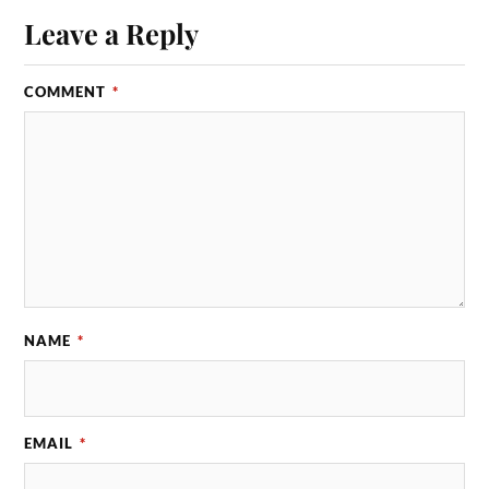
Leave a Reply
COMMENT
*
NAME
*
EMAIL
*