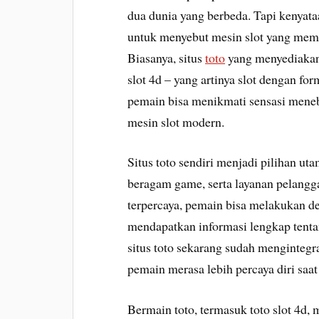
dua dunia yang berbeda. Tapi kenyataa
untuk menyebut mesin slot yang memil
Biasanya, situs
toto
yang menyediakan 
slot 4d – yang artinya slot dengan for
pemain bisa menikmati sensasi mene
mesin slot modern.
Situs toto sendiri menjadi pilihan 
beragam game, serta layanan pelangg
terpercaya, pemain bisa melakukan de
mendapatkan informasi lengkap tenta
situs toto sekarang sudah mengintegra
pemain merasa lebih percaya diri saa
Bermain toto, termasuk toto slot 4d