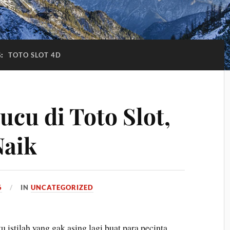
G:
TOTO SLOT 4D
ucu di Toto Slot,
Naik
6
IN
UNCATEGORIZED
istilah yang gak asing lagi buat para pecinta