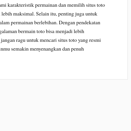
i karakteristik permainan dan memilih situs toto
lebih maksimal. Selain itu, penting juga untuk
dalam permainan berlebihan. Dengan pendekatan
ngalaman bermain toto bisa menjadi lebih
angan ragu untuk mencari situs toto yang resmi
mainmu semakin menyenangkan dan penuh