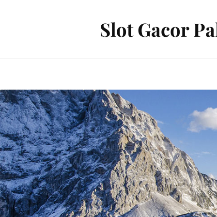
Slot Gacor P