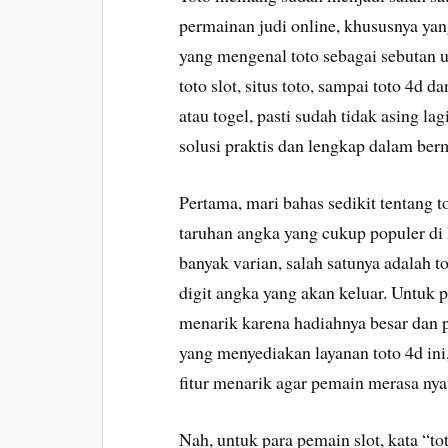
permainan judi online, khususnya yan
yang mengenal toto sebagai sebutan u
toto slot, situs toto, sampai toto 4d 
atau togel, pasti sudah tidak asing la
solusi praktis dan lengkap dalam ber
Pertama, mari bahas sedikit tentang t
taruhan angka yang cukup populer di 
banyak varian, salah satunya adalah 
digit angka yang akan keluar. Untuk
menarik karena hadiahnya besar dan pe
yang menyediakan layanan toto 4d in
fitur menarik agar pemain merasa ny
Nah, untuk para pemain slot, kata “to