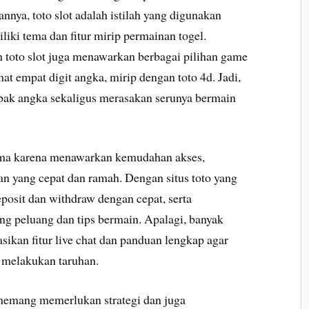
nnya, toto slot adalah istilah yang digunakan
iki tema dan fitur mirip permainan togel.
toto slot juga menawarkan berbagai pilihan game
mat empat digit angka, mirip dengan toto 4d. Jadi,
bak angka sekaligus merasakan serunya bermain
utama karena menawarkan kemudahan akses,
an yang cepat dan ramah. Dengan situs toto yang
posit dan withdraw dengan cepat, serta
ng peluang dan tips bermain. Apalagi, banyak
sikan fitur live chat dan panduan lengkap agar
t melakukan taruhan.
, memang memerlukan strategi dan juga