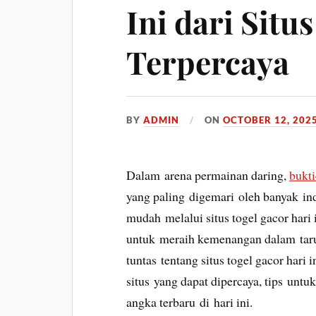
Ini dari Situ
Terpercaya
BY
ADMIN
ON
OCTOBER 12, 202
Dalam arena permainan daring,
bukt
yang paling digemari oleh banyak in
mudah melalui situs togel gacor hari
untuk meraih kemenangan dalam taru
tuntas tentang situs togel gacor hari
situs yang dapat dipercaya, tips unt
angka terbaru di hari ini.