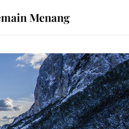
Pemain Menang