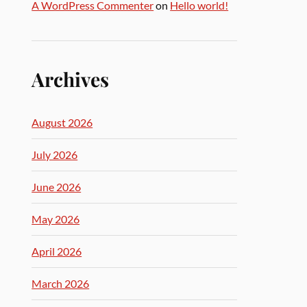
A WordPress Commenter
on
Hello world!
Archives
August 2026
July 2026
June 2026
May 2026
April 2026
March 2026