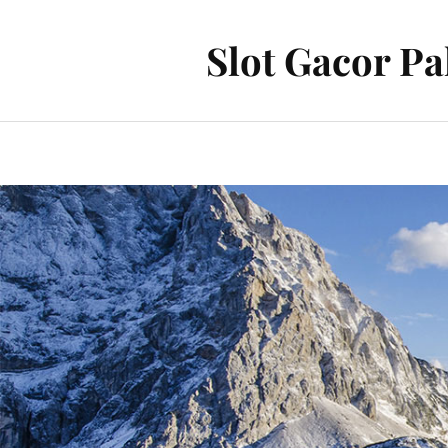
Slot Gacor P