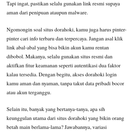
Tapi ingat, pastikan selalu gunakan link resmi supaya
aman dari penipuan ataupun malware.
Ngomongin soal situs dorahoki, kamu juga harus pinter-
pinter cari info terbaru dan terpercaya. Jangan asal klik
link abal-abal yang bisa bikin akun kamu rentan
dibobol. Makanya, selalu gunakan situs resmi dan
aktifkan fitur keamanan seperti autentikasi dua faktor
kalau tersedia. Dengan begitu, akses dorahoki login
kamu aman dan nyaman, tanpa takut data pribadi bocor
atau akun terganggu.
Selain itu, banyak yang bertanya-tanya, apa sih
keunggulan utama dari situs dorahoki yang bikin orang
betah main berlama-lama? Jawabannya, variasi