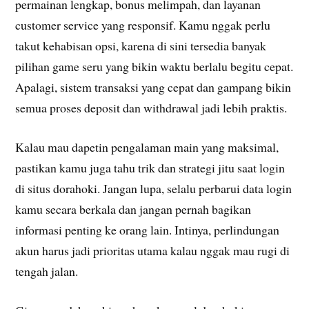
permainan lengkap, bonus melimpah, dan layanan
customer service yang responsif. Kamu nggak perlu
takut kehabisan opsi, karena di sini tersedia banyak
pilihan game seru yang bikin waktu berlalu begitu cepat.
Apalagi, sistem transaksi yang cepat dan gampang bikin
semua proses deposit dan withdrawal jadi lebih praktis.
Kalau mau dapetin pengalaman main yang maksimal,
pastikan kamu juga tahu trik dan strategi jitu saat login
di situs dorahoki. Jangan lupa, selalu perbarui data login
kamu secara berkala dan jangan pernah bagikan
informasi penting ke orang lain. Intinya, perlindungan
akun harus jadi prioritas utama kalau nggak mau rugi di
tengah jalan.