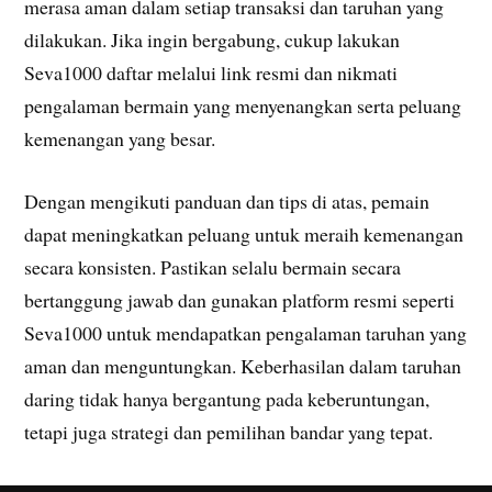
merasa aman dalam setiap transaksi dan taruhan yang
dilakukan. Jika ingin bergabung, cukup lakukan
Seva1000 daftar melalui link resmi dan nikmati
pengalaman bermain yang menyenangkan serta peluang
kemenangan yang besar.
Dengan mengikuti panduan dan tips di atas, pemain
dapat meningkatkan peluang untuk meraih kemenangan
secara konsisten. Pastikan selalu bermain secara
bertanggung jawab dan gunakan platform resmi seperti
Seva1000 untuk mendapatkan pengalaman taruhan yang
aman dan menguntungkan. Keberhasilan dalam taruhan
daring tidak hanya bergantung pada keberuntungan,
tetapi juga strategi dan pemilihan bandar yang tepat.