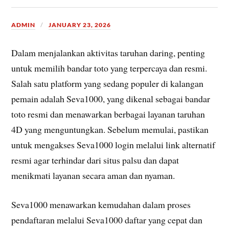
ADMIN
JANUARY 23, 2026
Dalam menjalankan aktivitas taruhan daring, penting
untuk memilih bandar toto yang terpercaya dan resmi.
Salah satu platform yang sedang populer di kalangan
pemain adalah Seva1000, yang dikenal sebagai bandar
toto resmi dan menawarkan berbagai layanan taruhan
4D yang menguntungkan. Sebelum memulai, pastikan
untuk mengakses Seva1000 login melalui link alternatif
resmi agar terhindar dari situs palsu dan dapat
menikmati layanan secara aman dan nyaman.
Seva1000 menawarkan kemudahan dalam proses
pendaftaran melalui Seva1000 daftar yang cepat dan