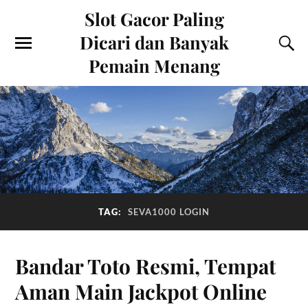
Slot Gacor Paling
Dicari dan Banyak
Pemain Menang
TAG:
SEVA1000 LOGIN
Bandar Toto Resmi, Tempat
Aman Main Jackpot Online