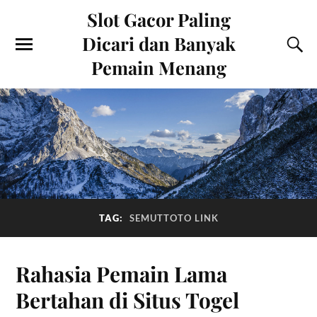
Slot Gacor Paling
Dicari dan Banyak
Pemain Menang
TAG:
SEMUTTOTO LINK
Rahasia Pemain Lama
Bertahan di Situs Togel