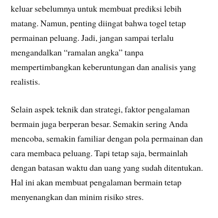
keluar sebelumnya untuk membuat prediksi lebih
matang. Namun, penting diingat bahwa togel tetap
permainan peluang. Jadi, jangan sampai terlalu
mengandalkan “ramalan angka” tanpa
mempertimbangkan keberuntungan dan analisis yang
realistis.
Selain aspek teknik dan strategi, faktor pengalaman
bermain juga berperan besar. Semakin sering Anda
mencoba, semakin familiar dengan pola permainan dan
cara membaca peluang. Tapi tetap saja, bermainlah
dengan batasan waktu dan uang yang sudah ditentukan.
Hal ini akan membuat pengalaman bermain tetap
menyenangkan dan minim risiko stres.