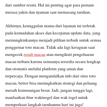
dari sumber resmi. Hal ini penting agar para pemain
merasa yakin dan nyaman saat memasang taruhan.
Akhirnya, keunggulan utama dari layanan ini terletak
pada kemudahan akses dan kecepatan update data, yang
memungkinkannya menjadi pilihan terbaik untuk semua
penggemar toto macau. Tidak ada lagi keraguan saat
mengecek
result macau
atau mengikuti pengeluaran
macau terbaru karena semuanya tersedia secara lengkap
dan otomatis melalui platform yang aman dan
terpercaya. Dengan mengandalkan info dari situs toto
macau, bettor bisa meningkatkan strategi dan peluang
meraih kemenangan besar. Jadi, jangan tunggu lagi,
manfaatkan fitur waktuogel dan wak togel untuk
memperkuat langkah taruhanmu hari ini juga!