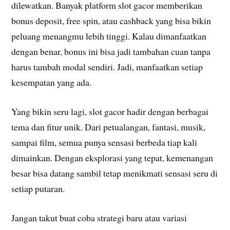
dilewatkan. Banyak platform slot gacor memberikan
bonus deposit, free spin, atau cashback yang bisa bikin
peluang menangmu lebih tinggi. Kalau dimanfaatkan
dengan benar, bonus ini bisa jadi tambahan cuan tanpa
harus tambah modal sendiri. Jadi, manfaatkan setiap
kesempatan yang ada.
Yang bikin seru lagi, slot gacor hadir dengan berbagai
tema dan fitur unik. Dari petualangan, fantasi, musik,
sampai film, semua punya sensasi berbeda tiap kali
dimainkan. Dengan eksplorasi yang tepat, kemenangan
besar bisa datang sambil tetap menikmati sensasi seru di
setiap putaran.
Jangan takut buat coba strategi baru atau variasi