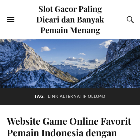
Slot Gacor Paling
Dicari dan Banyak
Pemain Menang
TAG:
LINK ALTERNATIF OLLO4D
Website Game Online Favorit
Pemain Indonesia dengan