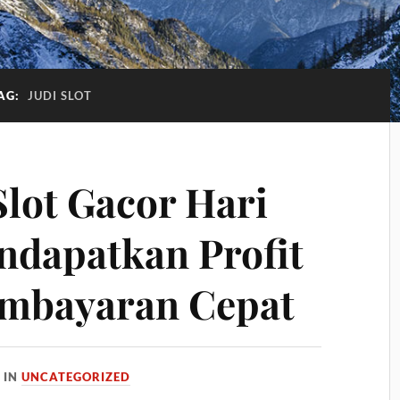
AG:
JUDI SLOT
Slot Gacor Hari
ndapatkan Profit
embayaran Cepat
IN
UNCATEGORIZED