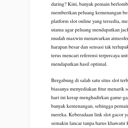
daring? Kini, banyak pemain berlomb
memberikan peluang kemenangan besa
platform slot online yang tersedia, m
utama agar peluang mendapatkan jack
mudah maxwin menawarkan atmosfer 
harapan besar dan sensasi tak terlupa
terus mencari referensi terpercaya u
mendapatkan hasil optimal.
Bergabung di salah satu situs slot te
biasanya menyediakan fitur menarik se
hari ini kerap menghadirkan game-ga
banyak kemenangan, sehingga pemain 
mereka. Keberadaan link slot gacor
semakin lancar tanpa harus khawatir k