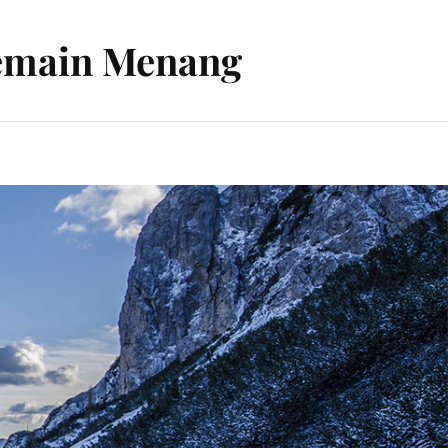
Pemain Menang