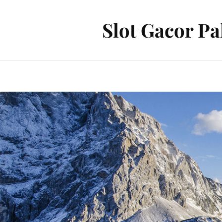
Slot Gacor P