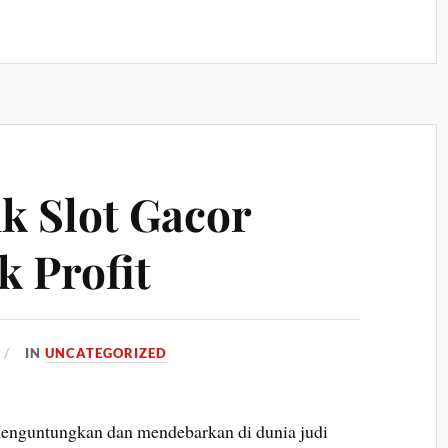
k Slot Gacor
k Profit
IN
UNCATEGORIZED
enguntungkan dan mendebarkan di dunia judi