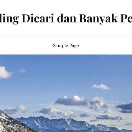
aling Dicari dan Banyak 
Sample Page