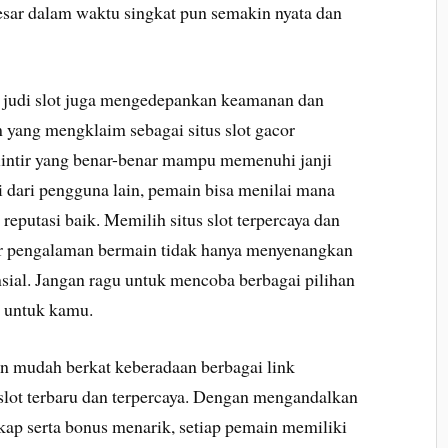
sar dalam waktu singkat pun semakin nyata dan
 judi slot juga mengedepankan keamanan dan
yang mengklaim sebagai situs slot gacor
ntir yang benar-benar mampu memenuhi janji
ni dari pengguna lain, pemain bisa menilai mana
eputasi baik. Memilih situs slot terpercaya dan
ar pengalaman bermain tidak hanya menyenangkan
sial. Jangan ragu untuk mencoba berbagai pilihan
 untuk kamu.
in mudah berkat keberadaan berbagai link
 slot terbaru dan terpercaya. Dengan mengandalkan
kap serta bonus menarik, setiap pemain memiliki