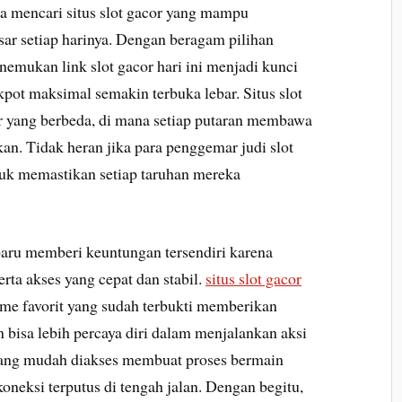
a mencari situs slot gacor yang mampu
r setiap harinya. Dengan beragam pilihan
enemukan link slot gacor hari ini menjadi kunci
pot maksimal semakin terbuka lebar. Situs slot
yang berbeda, di mana setiap putaran membawa
kan. Tidak heran jika para penggemar judi slot
ntuk memastikan setiap taruhan mereka
rbaru memberi keuntungan tersendiri karena
rta akses yang cepat dan stabil.
situs slot gacor
me favorit yang sudah terbukti memberikan
bisa lebih percaya diri dalam menjalankan aksi
 yang mudah diakses membuat proses bermain
oneksi terputus di tengah jalan. Dengan begitu,