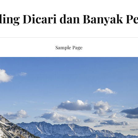
aling Dicari dan Banyak 
Sample Page