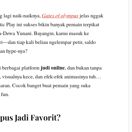
 lagi naik-naiknya,
Gates of olympus
jelas nggak
ic Play ini sukses bikin banyak pemain terpikat
wa-Dewa Yunani. Bayangin, kamu masuk ke
i—dan tiap kali beliau ngelempar petir, saldo
kan hype-nya?
judi online
i berbagai platform
, dan bukan tanpa
, visualnya kece, dan efek-efek animasinya tuh…
asaran. Cocok banget buat pemain yang suka
 fun.
pus Jadi Favorit?