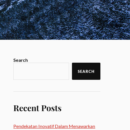
Search
SEARCH
Recent Posts
Pendekatan Inovatif Dalam Menawarkan