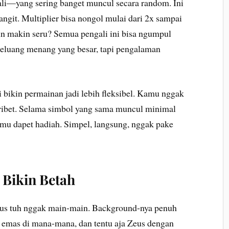
li—yang sering banget muncul secara random. Ini
angit. Multiplier bisa nongol mulai dari 2x sampai
in makin seru? Semua pengali ini bisa ngumpul
a peluang menang yang besar, tapi pengalaman
ni bikin permainan jadi lebih fleksibel. Kamu nggak
 ribet. Selama simbol yang sama muncul minimal
mu dapet hadiah. Simpel, langsung, nggak pake
 Bikin Betah
mpus tuh nggak main-main. Background-nya penuh
a emas di mana-mana, dan tentu aja Zeus dengan