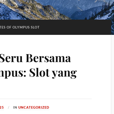
TES OF OLYMPUS SLOT
 Seru Bersama
mpus: Slot yang
!
25
IN
UNCATEGORIZED