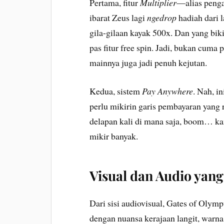
Pertama, fitur
Multiplier
—alias penga
ibarat Zeus lagi
ngedrop
hadiah dari l
gila-gilaan kayak 500x. Dan yang bik
pas fitur free spin. Jadi, bukan cum
mainnya juga jadi penuh kejutan.
Kedua, sistem
Pay Anywhere
. Nah, i
perlu mikirin garis pembayaran yang
delapan kali di mana saja, boom… ka
mikir banyak.
Visual dan Audio yang
Dari sisi audiovisual, Gates of Oly
dengan nuansa kerajaan langit, warn