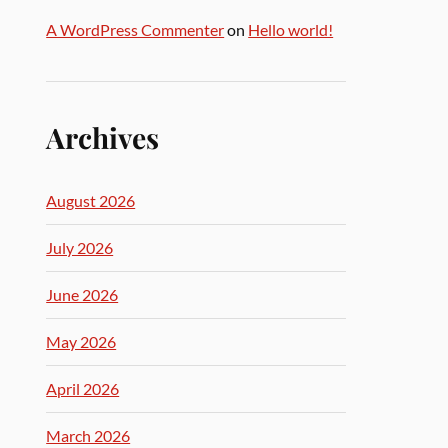
A WordPress Commenter
on
Hello world!
Archives
August 2026
July 2026
June 2026
May 2026
April 2026
March 2026