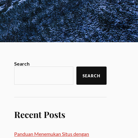
Search
SEARCH
Recent Posts
Panduan Menemukan Situs dengan