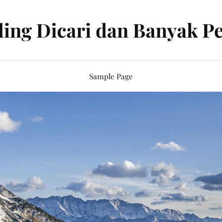
aling Dicari dan Banyak 
Sample Page