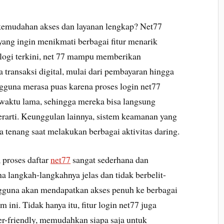
emudahan akses dan layanan lengkap? Net77
ang ingin menikmati berbagai fitur menarik
logi terkini, net 77 mampu memberikan
transaksi digital, mulai dari pembayaran hingga
gguna merasa puas karena proses login net77
waktu lama, sehingga mereka bisa langsung
rarti. Keunggulan lainnya, sistem keamanan yang
tenang saat melakukan berbagai aktivitas daring.
, proses daftar
net77
sangat sederhana dan
a langkah-langkahnya jelas dan tidak berbelit-
engguna akan mendapatkan akses penuh ke berbagai
m ini. Tidak hanya itu, fitur login net77 juga
r-friendly, memudahkan siapa saja untuk