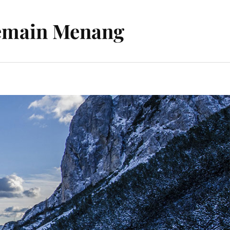
Pemain Menang