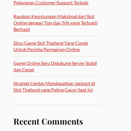
Pelayanan Customer Support Terbaik
Rasakan Keuntungan Maksimal dari Slot
Online dengan Tips dan Trik yang Terbukti
Berhasil
Situs Game Slot Thailand Yang Cocok
Untuk Pecinta Permainan Online
Game Online Seru Didukung Server Stabil
dan Cepat
Strategi Cerdas Mendapatkan Jackpot di
Slot Thailand yang Paling Gacor Saat Ini
Recent Comments