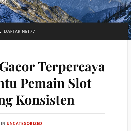
:
DAFTAR NET77
 Gacor Terpercaya
tu Pemain Slot
ng Konsisten
IN
UNCATEGORIZED